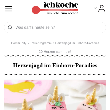
Toggle
Toggle
Was wollen Sie suchen
Suchen
Community
Treueprogramm
Herzenjagd im Einhorn-Paradies
20 Herzen sammeln!
Herzenjagd im Einhorn-Paradies