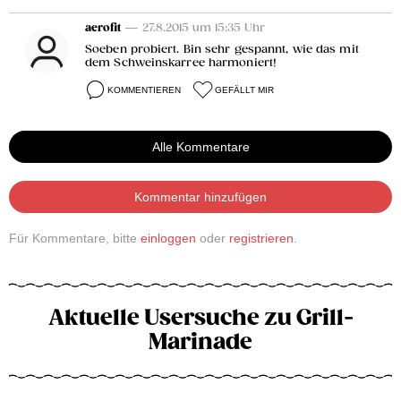
aerofit
— 27.8.2015 um 15:35 Uhr
Soeben probiert. Bin sehr gespannt, wie das mit
dem Schweinskarree harmoniert!
KOMMENTIEREN
GEFÄLLT MIR
Alle Kommentare
Kommentar hinzufügen
Für Kommentare, bitte
einloggen
oder
registrieren
.
Aktuelle Usersuche zu Grill-
Marinade