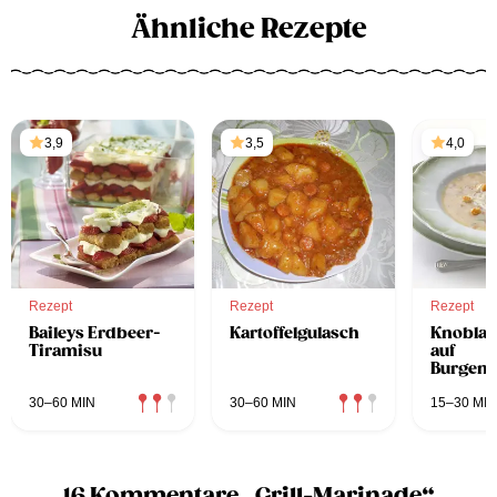
Ähnliche Rezepte
3,9
3,5
4,0
Rezept
Rezept
Rezept
Baileys Erdbeer-
Kartoffelgulasch
Knobla
Tiramisu
auf
Burgenl
Art
30–60 MIN
30–60 MIN
15–30 MIN
16 Kommentare „Grill-Marinade“