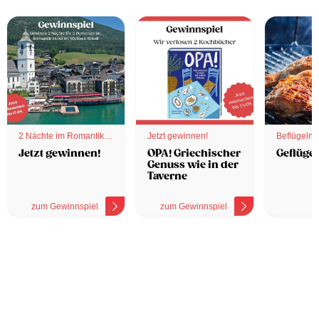
2 Nächte im Romantik
Jetzt gewinnen!
Beflügelnd
Hotel
Jetzt gewinnen!
OPA! Griechischer
Geflügel
Genuss wie in der
Taverne
zum Gewinnspiel
zum Gewinnspiel
z