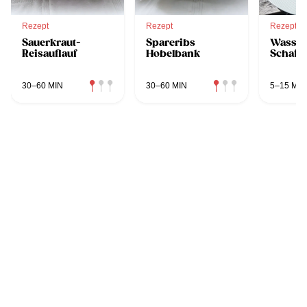
Rezept
Rezept
Rezept
Sauerkraut-
Spareribs
Wasser
Reisauflauf
Hobelbank
Schafsk
30–60 MIN
30–60 MIN
5–15 MIN