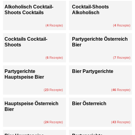
Alkoholisch Cocktail-
Cocktail-Shoots
Shoots Cocktails
Alkoholisch
(
4
Rezepte)
(
4
Rezepte)
Cocktails Cocktail-
Partygerichte Österreich
Shoots
Bier
(
6
Rezepte)
(
7
Rezepte)
Partygerichte
Bier Partygerichte
Hauptspeise Bier
(
23
Rezepte)
(
46
Rezepte)
Hauptspeise Österreich
Bier Österreich
Bier
(
24
Rezepte)
(
43
Rezepte)