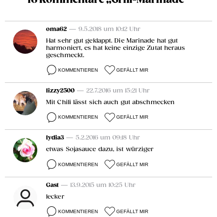
oma62
— 9.5.2018 um 10:12 Uhr
Hat sehr gut geklappt. Die Marinade hat gut
harmoniert, es hat keine einzige Zutat heraus
geschmeckt.
KOMMENTIEREN
GEFÄLLT MIR
lizzy2500
— 22.7.2016 um 15:21 Uhr
Mit Chili lässt sich auch gut abschmecken
KOMMENTIEREN
GEFÄLLT MIR
lydia3
— 5.2.2016 um 09:18 Uhr
etwas Sojasauce dazu, ist würziger
KOMMENTIEREN
GEFÄLLT MIR
Gast
— 13.9.2015 um 10:25 Uhr
lecker
KOMMENTIEREN
GEFÄLLT MIR