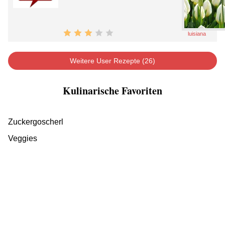
luisiana
Weitere User Rezepte (26)
Kulinarische Favoriten
Zuckergoscherl
Veggies