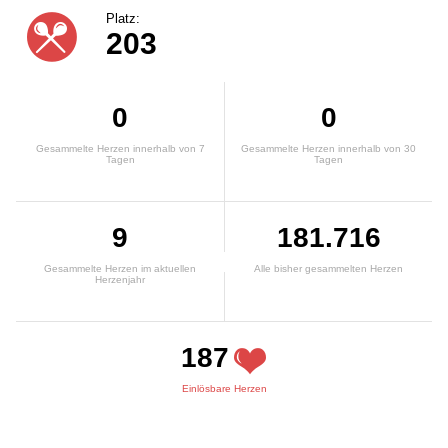
Platz:
203
0
0
Gesammelte Herzen innerhalb von 7
Gesammelte Herzen innerhalb von 30
Tagen
Tagen
9
181.716
Gesammelte Herzen im aktuellen
Alle bisher gesammelten Herzen
Herzenjahr
187
Einlösbare Herzen