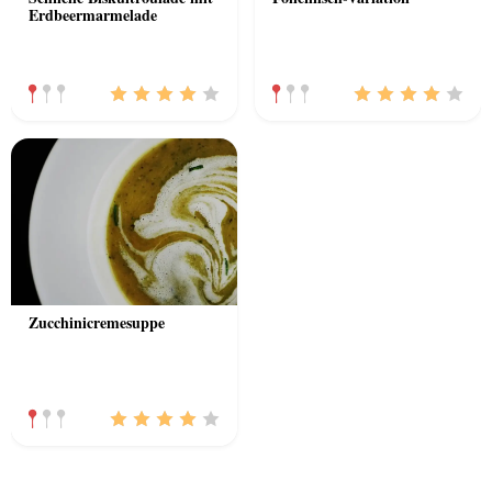
Erdbeermarmelade
Zucchinicremesuppe