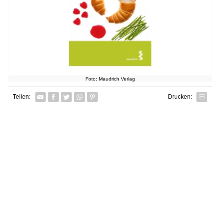
Foto: Maudrich Verlag
Facebook
Twitter
Whatsapp senden
Pin it
Teilen:
Drucken: