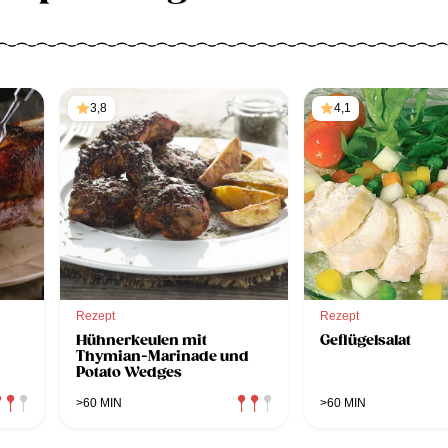
3,8
4,1
Rezept
Rezept
Hühnerkeulen mit
Geflügelsalat
Thymian-Marinade und
Potato Wedges
>60 MIN
>60 MIN