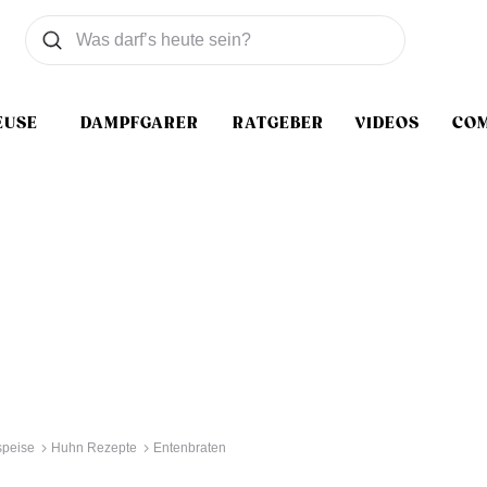
Was wollen Sie suchen
Suchen
EUSE
DAMPFGARER
RATGEBER
VIDEOS
CO
speise
Huhn Rezepte
Entenbraten