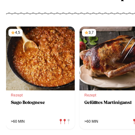
4,5
3,7
Rezept
Rezept
Sugo Bolognese
Gefülltes Martinigansl
>60 MIN
>60 MIN