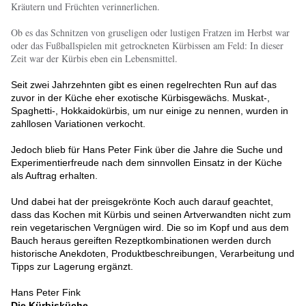
Kräutern und Früchten verinnerlichen.
Ob es das Schnitzen von gruseligen oder lustigen Fratzen im Herbst war
oder das Fußballspielen mit getrockneten Kürbissen am Feld: In dieser
Zeit war der Kürbis eben ein Lebensmittel.
Seit zwei Jahrzehnten gibt es einen regelrechten Run auf das
zuvor in der Küche eher exotische Kürbisgewächs. Muskat-,
Spaghetti-, Hokkaidokürbis, um nur einige zu nennen, wurden in
zahllosen Variationen verkocht.
Jedoch blieb für Hans Peter Fink über die Jahre die Suche und
Experimentierfreude nach dem sinnvollen Einsatz in der Küche
als Auftrag erhalten.
Und dabei hat der preisgekrönte Koch auch darauf geachtet,
dass das Kochen mit Kürbis und seinen Artverwandten nicht zum
rein vegetarischen Vergnügen wird. Die so im Kopf und aus dem
Bauch heraus gereiften Rezeptkombinationen werden durch
historische Anekdoten, Produktbeschreibungen, Verarbeitung und
Tipps zur Lagerung ergänzt.
Hans Peter Fink
Die Kürbisküche