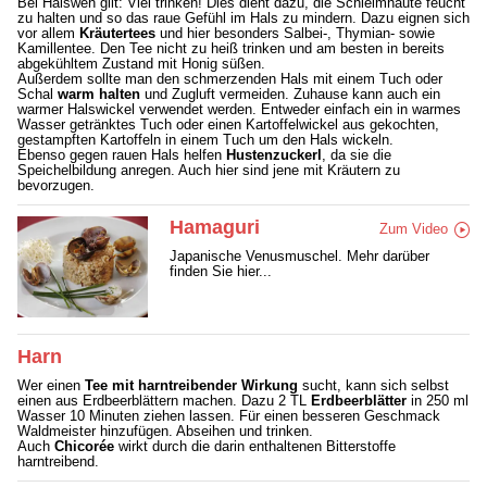
Bei Halsweh gilt: Viel trinken! Dies dient dazu, die Schleimhäute feucht
zu halten und so das raue Gefühl im Hals zu mindern. Dazu eignen sich
vor allem
Kräutertees
und hier besonders Salbei-, Thymian- sowie
Kamillentee. Den Tee nicht zu heiß trinken und am besten in bereits
abgekühltem Zustand mit Honig süßen.
Außerdem sollte man den schmerzenden Hals mit einem Tuch oder
Schal
warm halten
und Zugluft vermeiden. Zuhause kann auch ein
warmer Halswickel verwendet werden. Entweder einfach ein in warmes
Wasser getränktes Tuch oder einen Kartoffelwickel aus gekochten,
gestampften Kartoffeln in einem Tuch um den Hals wickeln.
Ebenso gegen rauen Hals helfen
Hustenzuckerl
, da sie die
Speichelbildung anregen. Auch hier sind jene mit Kräutern zu
bevorzugen.
Hamaguri
Zum Video
Japanische Venusmuschel. Mehr darüber
finden Sie hier...
Harn
Wer einen
Tee mit harntreibender Wirkung
sucht, kann sich selbst
einen aus Erdbeerblättern machen. Dazu 2 TL
Erdbeerblätter
in 250 ml
Wasser 10 Minuten ziehen lassen. Für einen besseren Geschmack
Waldmeister hinzufügen. Abseihen und trinken.
Auch
Chicorée
wirkt durch die darin enthaltenen Bitterstoffe
harntreibend.