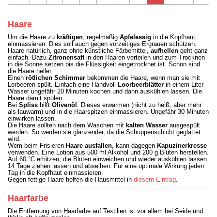
Haare
Um die Haare zu
kräftigen
, regelmäßig
Apfelessig
in die Kopfhaut
einmassieren. Dies soll auch gegen vorzeitiges Ergrauen schützen.
Haare natürlich, ganz ohne künstliche Färbemittel,
aufhellen
geht ganz
einfach. Dazu
Zitronensaft
in den Haaren verteilen und zum Trocknen
in die Sonne setzen bis die Flüssigkeit eingetrocknet ist. Schon sind
die Haare heller.
Einen
rötlichen Schimmer
bekommen die Haare, wenn man sie mit
Lorbeeren spült. Einfach eine Handvoll
Loorbeerblätter
in einem Liter
Wasser ungefähr 20 Minuten kochen und dann auskühlen lassen. Die
Haare damit spülen.
Bei
Spliss
hilft
Olivenöl
. Dieses erwärmen (nicht zu heiß, aber mehr
als lauwarm) und in die Haarspitzen einmassieren. Ungefähr 30 Minuten
einwirken lassen.
Die Haare sollten nach dem Waschen mit
kalten Wasser
ausgespült
werden. So werden sie glänzender, da die Schuppenschicht geglättet
wird.
Wem beim Frisieren
Haare ausfallen
, kann dagegen
Kapuzinerkresse
verwenden. Eine Lotion aus 500 ml Alkohol und 200 g Blüten herstellen.
Auf 60 °C erhitzen, die Blüten einweichen und wieder auskühlen lassen.
14 Tage ziehen lassen und abseihen. Für eine optimale Wirkung jeden
Tag in die Kopfhaut einmassieren.
Gegen fettige Haare helfen die Hausmittel in
diesem Eintrag
.
Haarfarbe
Die Entfernung von Haarfarbe auf Textilien ist vor allem bei Seide und