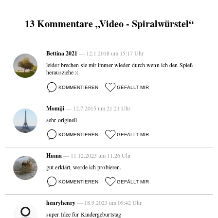
13 Kommentare „Video - Spiralwürstel“
Bettina 2021
— 12.1.2018 um 15:17 Uhr
leider brechen sie mir immer wieder durch wenn ich den Spieß
herausziehe :(
KOMMENTIEREN
GEFÄLLT MIR
Momiji
— 12.7.2015 um 21:21 Uhr
sehr originell
KOMMENTIEREN
GEFÄLLT MIR
Huma
— 11.12.2023 um 11:26 Uhr
gut erklärt, werde ich probieren.
KOMMENTIEREN
GEFÄLLT MIR
henryhenry
— 18.9.2023 um 09:42 Uhr
super Idee für Kindergeburtstag