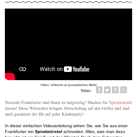
Video: ichkoche.at (europäisches Werk)
Teilen:
Facebook
Twitter
Pin it
Whatsa
Normale Frankfurter sind Ihnen zu langweilig? Machen Sie
Spiralwürstel
daraus! Diese Würstchen bringen Abwechslung auf den Griller und sind
auch garantiert der Hit auf jeder Kinderparty!
In dieser einfachen Videoanleitung sehen Sie, wie Sie aus einer
Frankfurter ein
Spiralwürstel
schneiden. Alles, was man dazu