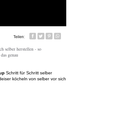
Teilen:
Facebook
Twitter
Pin it
Whatsapp senden
 selber herstellen - so
 das genau
up
Schritt für Schritt selber
deiser köcheln von selber vor sich