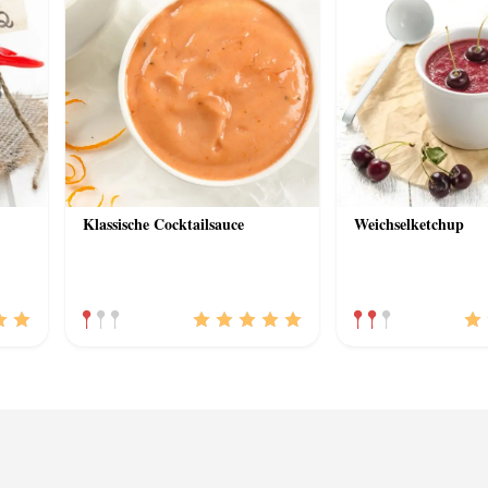
Klassische Cocktailsauce
Weichselketchup