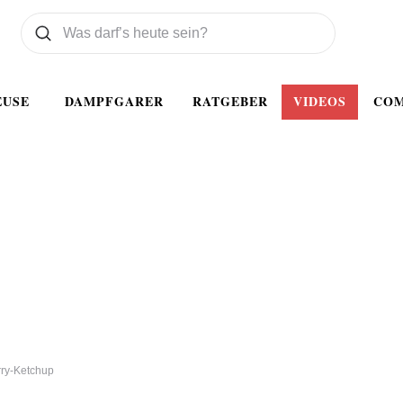
Was wollen Sie suchen
Suchen
EUSE
DAMPFGARER
RATGEBER
VIDEOS
CO
rry-Ketchup