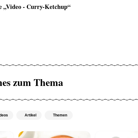
 „Video - Curry-Ketchup“
hes zum Thema
deos
Artikel
Themen