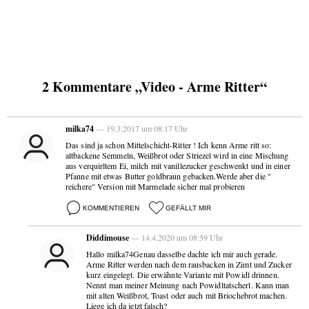
2 Kommentare „Video - Arme Ritter“
milka74
— 19.3.2017 um 08:17 Uhr
Das sind ja schon Mittelschicht-Ritter ! Ich kenn Arme ritt so:
altbackene Semmeln, Weißbrot oder Striezel wird in eine Mischung
aus verquirltem Ei, milch mit vanillezucker geschwenkt und in einer
Pfanne mit etwas Butter goldbraun gebacken.Werde aber die "
reichere" Version mit Marmelade sicher mal probieren
KOMMENTIEREN
GEFÄLLT MIR
Diddimouse
— 14.4.2020 um 08:59 Uhr
Hallo milka74Genau dasselbe dachte ich mir auch gerade.
Arme Ritter werden nach dem rausbacken in Zimt und Zucker
kurz eingelegt. Die erwähnte Variante mit Powidl drinnen.
Nennt man meiner Meinung nach Powidltatscherl. Kann man
mit alten Weißbrot, Toast oder auch mit Briochebrot machen.
Liege ich da jetzt falsch?