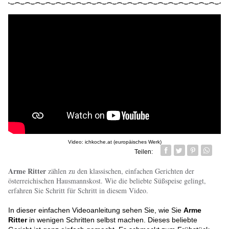
Video: ichkoche.at (europäisches Werk)
Teilen:
Facebook
Twitter
Pin it
Whatsa
Arme Ritter
zählen zu den klassischen, einfachen Gerichten der
österreichischen Hausmannskost. Wie die beliebte Süßspeise gelingt,
erfahren Sie Schritt für Schritt in diesem Video.
In dieser einfachen Videoanleitung sehen Sie, wie Sie
Arme
Ritter
in wenigen Schritten selbst machen. Dieses beliebte