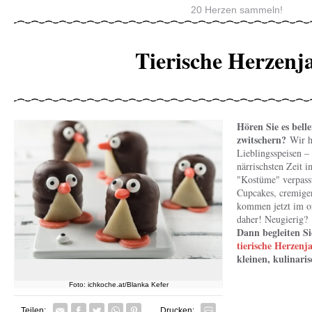
20 Herzen sammeln!
Tierische Herzenj
Hören Sie es bell
zwitschern?
Wir h
Lieblingsspeisen –
närrischsten Zeit 
"Kostüme" verpasst
Cupcakes, cremige
kommen jetzt im o
daher! Neugierig?
Dann begleiten Si
tierische Herzenj
kleinen, kulinari
Foto: ichkoche.at/Blanka Kefer
Facebook
Twitter
Whatsapp senden
Pin it
Teilen:
Drucken: