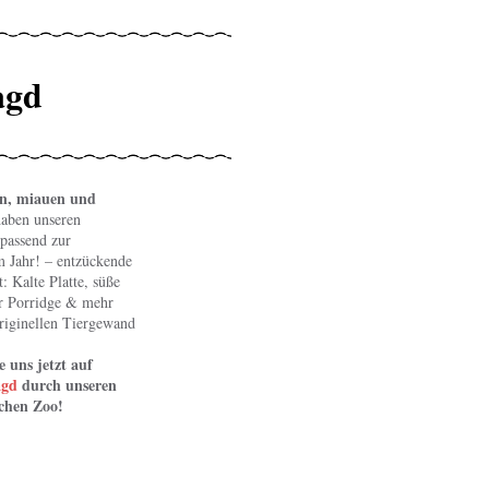
agd
en, miauen und
aben unseren
 passend zur
im Jahr! – entzückende
: Kalte Platte, süße
r Porridge & mehr
riginellen Tiergewand
e uns jetzt auf
agd
durch unseren
schen Zoo!