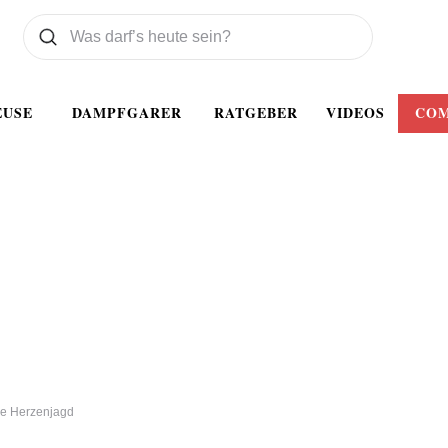
Was wollen Sie suchen
Suchen
EUSE
DAMPFGARER
RATGEBER
VIDEOS
CO
he Herzenjagd