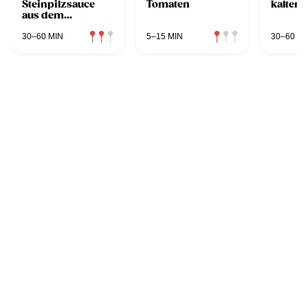
Steinpilzsauce
Tomaten
kaltem
aus dem
Dampfgarer
30–60 MIN
5–15 MIN
30–60 MI