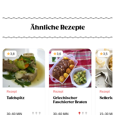
Ähnliche Rezepte
3,8
3,6
3,5
Rezept
Rezept
Rezept
Tafelspitz
Griechischer
Sellerie
Faschierter Braten
30–60 MIN
30–60 MIN
15–30 MIN