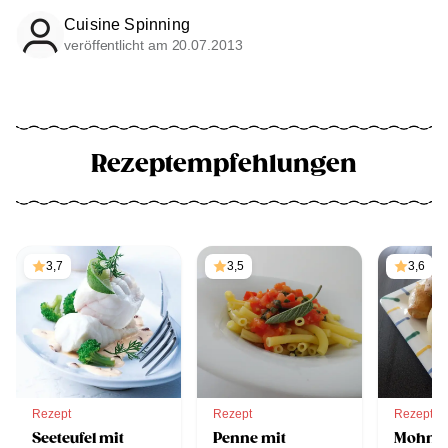
Cuisine Spinning
veröffentlicht am 20.07.2013
Rezeptempfehlungen
3,7
3,5
3,6
Rezept
Rezept
Rezept
Seeteufel mit
Penne mit
Mohnki