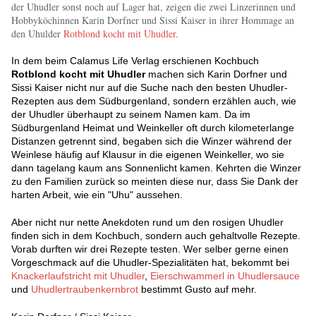
der Uhudler sonst noch auf Lager hat, zeigen die zwei Linzerinnen und
Hobbyköchinnen Karin Dorfner und Sissi Kaiser in ihrer Hommage an
den Uhulder
Rotblond kocht mit Uhudler
.
In dem beim Calamus Life Verlag erschienen Kochbuch
Rotblond kocht mit Uhudler
machen sich Karin Dorfner und
Sissi Kaiser nicht nur auf die Suche nach den besten Uhudler-
Rezepten aus dem Südburgenland, sondern erzählen auch, wie
der Uhudler überhaupt zu seinem Namen kam. Da im
Südburgenland Heimat und Weinkeller oft durch kilometerlange
Distanzen getrennt sind, begaben sich die Winzer während der
Weinlese häufig auf Klausur in die eigenen Weinkeller, wo sie
dann tagelang kaum ans Sonnenlicht kamen. Kehrten die Winzer
zu den Familien zurück so meinten diese nur, dass Sie Dank der
harten Arbeit, wie ein "Uhu" aussehen.
Aber nicht nur nette Anekdoten rund um den rosigen Uhudler
finden sich in dem Kochbuch, sondern auch gehaltvolle Rezepte.
Vorab durften wir drei Rezepte testen. Wer selber gerne einen
Vorgeschmack auf die Uhudler-Spezialitäten hat, bekommt bei
Knackerlaufstricht mit Uhudler
,
Eierschwammerl in Uhudlersauce
und
Uhudlertraubenkernbrot
bestimmt Gusto auf mehr.