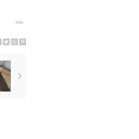
5/56
acebook
Twitter
Whatsapp senden
Pin it