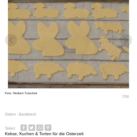
Foto: Norbert Tutschek
7/56
Ostern - Backblech
Teilen:
Facebook
Twitter
Whatsapp senden
Pin it
Kekse, Kuchen & Torten für die Osterzeit