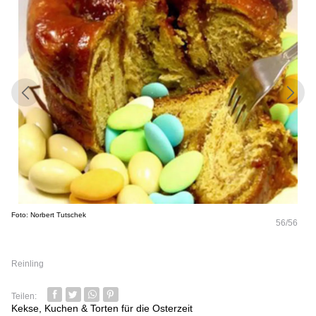
Foto: Norbert Tutschek
56/56
Reinling
Teilen:
Facebook
Twitter
Whatsapp senden
Pin it
Kekse, Kuchen & Torten für die Osterzeit