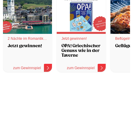
2 Nächte im Romantik
Jetzt gewinnen!
Beflügelnd
Hotel
Jetzt gewinnen!
OPA! Griechischer
Geflügel
Genuss wie in der
Taverne
zum Gewinnspiel
zum Gewinnspiel
z