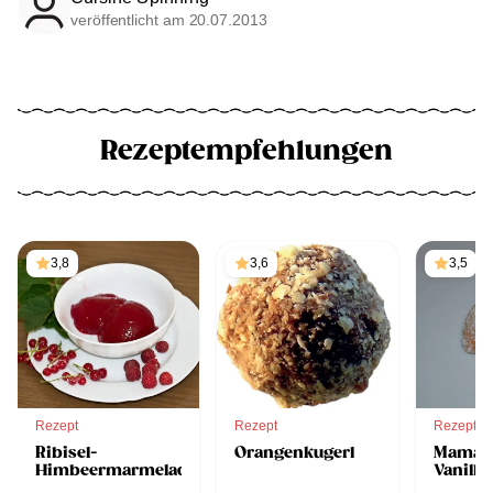
veröffentlicht am 20.07.2013
Rezeptempfehlungen
3,8
3,6
3,5
Rezept
Rezept
Rezept
Ribisel-
Orangenkugerl
Mama'
Himbeermarmelade
Vanille