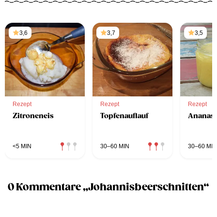
3,6
3,7
3,5
Rezept
Rezept
Rezept
Zitroneneis
Topfenauflauf
Ananas
<5 MIN
30–60 MIN
30–60 MIN
0 Kommentare „Johannisbeerschnitten“