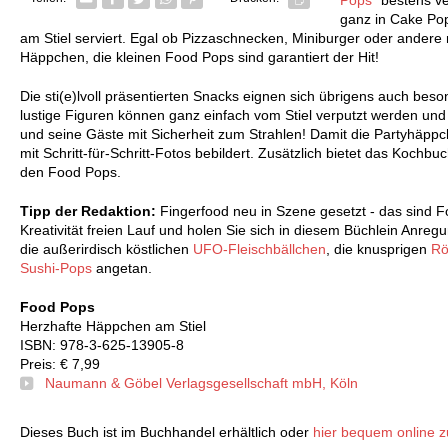
ganz in Cake Pop
am Stiel serviert. Egal ob Pizzaschnecken, Miniburger oder andere m
Häppchen, die kleinen Food Pops sind garantiert der Hit!
Die sti(e)lvoll präsentierten Snacks eignen sich übrigens auch beson
lustige Figuren können ganz einfach vom Stiel verputzt werden un
und seine Gäste mit Sicherheit zum Strahlen! Damit die Partyhäppc
mit Schritt-für-Schritt-Fotos bebildert. Zusätzlich bietet das Koch
den Food Pops.
Tipp der Redaktion:
Fingerfood neu in Szene gesetzt - das sind F
Kreativität freien Lauf und holen Sie sich in diesem Büchlein Anr
die außerirdisch köstlichen
UFO-Fleischbällchen
, die knusprigen
Rö
Sushi-Pops
angetan.
Food Pops
Herzhafte Häppchen am Stiel
ISBN: 978-3-625-13905-8
Preis: € 7,99
Naumann & Göbel Verlagsgesellschaft mbH, Köln
Dieses Buch ist im Buchhandel erhältlich oder
hier bequem online z