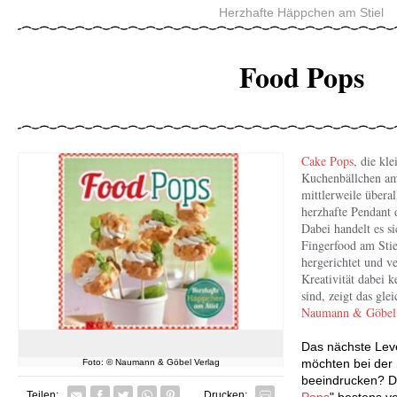
Herzhafte Häppchen am Stiel
Food Pops
Cake Pops
, die kl
Kuchenbällchen am 
mittlerweile überal
herzhafte Pendant 
Dabei handelt es s
Fingerfood am Stiel
hergerichtet und ve
Kreativität dabei k
sind, zeigt das gl
Naumann & Göbel 
Das nächste Leve
möchten bei der 
Foto: © Naumann & Göbel Verlag
beeindrucken? D
Facebook
Twitter
Whatsapp senden
Pin it
Teilen:
Drucken:
Pops
" bestens v