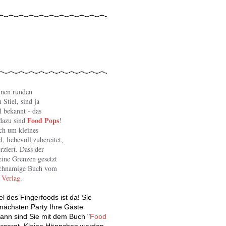
einen runden
Stiel, sind ja
l bekannt - das
Food Pops
dazu sind
!
ich um kleines
, liebevoll zubereitet,
rziert. Dass der
eine Grenzen gesetzt
eichnamige Buch vom
Verlag
.
l des Fingerfoods ist da! Sie
nächsten Party Ihre Gäste
ann sind Sie mit dem Buch "
Food
ersorgt. Kleine Häppchen werden