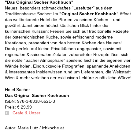
"Das Original Sacher Kochbuch"
Neues, besonders schmackhaftes "Lesefutter" aus dem
Traditionshause Sacher: Im
"Original Sacher Kochbuch"
öffnet
das weltbekannte Hotel die Pforten zu seinen Küchen – und
gewährt damit einen höchst köstlichen Blick hinter die
kulinarischen Kulissen: Freuen Sie sich auf traditionelle Rezepte
der österreichischen Küche, sowie erfrischend moderne
Kreationen, präsentiert von den besten Köchen des Hauses!
Dank perfekt auf kleine Privatküchen angepasster, sowie mit
regionalen & saisonalen Zutaten zubereiteter Rezepte lässt sich
die noble "Sacher Atmosphäre" spielend leicht in die eigenen vier
Wände holen. Eindrucksvolle Fotografien, spannende Anekdoten
& interessantes Insiderwissen rund um Lieferanten, die Weltstadt
Wien & mehr verleihen der exklusiven Lektüre zusätzliche Würze!
Hotel Sacher
Das Original Sacher Kochbuch
ISBN: 978-3-8338-6521-3
Preis: € 29,99
Gräfe & Unzer
Autor: Maria Lutz / ichkoche.at