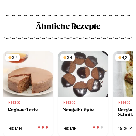
Ähnliche Rezepte
3,7
3,4
4,2
Rezept
Rezept
Rezept
Cognac-Torte
Nougatknöpfe
Gorgonz
Schnitz
>60 MIN
>60 MIN
15–30 MIN