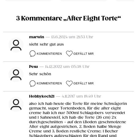
3 Kommentare „After Eight Torte“
marwin
— 13.6.2024 um 21:53 Uhr
sieht sehr gut aus
KOMMENTIEREN
GEFÄLLT MIR
Pesu
— 14.12.2022 um 05:38 Uhr
Sehr schön
KOMMENTIEREN
GEFÄLLT MIR
Hobbykoch21
— 4.11.2017 um 18:49 Uhr
also ich hab heute die Torte für meine Schwägerin
gemacht, super Tortenboden, für die after eight
creme hab ich nur 500ml Schlagobers verwendet
und 1 Sahnesteif, ich hab die Torte (26 cm) 2x
durchgeschnitten - auf den 1.Boden geschmolzene
After eight aufgestrichen, 2. Boden halbe Menge
Creme und 3. Boden restliche Creme; 1 Becher
Schlagobers aufgeschlagen für den Rand und