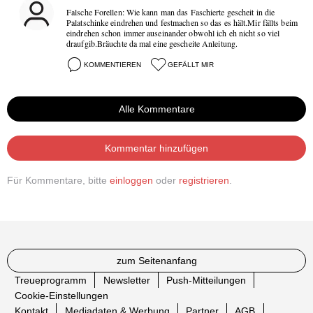
Falsche Forellen: Wie kann man das Faschierte gescheit in die
Palatschinke eindrehen und festmachen so das es hält.Mir fällts beim
eindrehen schon immer auseinander obwohl ich eh nicht so viel
draufgib.Bräuchte da mal eine gescheite Anleitung.
KOMMENTIEREN
GEFÄLLT MIR
Alle Kommentare
Kommentar hinzufügen
Für Kommentare, bitte
einloggen
oder
registrieren
.
zum Seitenanfang
Treueprogramm
Newsletter
Push-Mitteilungen
Cookie-Einstellungen
Kontakt
Mediadaten & Werbung
Partner
AGB