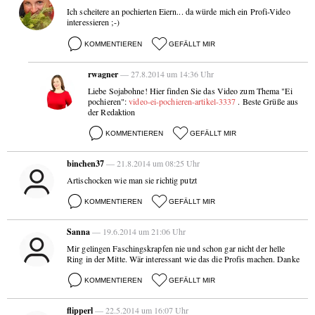
Ich scheitere an pochierten Eiern... da würde mich ein Profi-Video
interessieren ;-)
KOMMENTIEREN
GEFÄLLT MIR
rwagner
— 27.8.2014 um 14:36 Uhr
Liebe Sojabohne! Hier finden Sie das Video zum Thema "Ei
pochieren":
video-ei-pochieren-artikel-3337
. Beste Grüße aus
der Redaktion
KOMMENTIEREN
GEFÄLLT MIR
binchen37
— 21.8.2014 um 08:25 Uhr
Artischocken wie man sie richtig putzt
KOMMENTIEREN
GEFÄLLT MIR
Sanna
— 19.6.2014 um 21:06 Uhr
Mir gelingen Faschingskrapfen nie und schon gar nicht der helle
Ring in der Mitte. Wär interessant wie das die Profis machen. Danke
KOMMENTIEREN
GEFÄLLT MIR
flipperl
— 22.5.2014 um 16:07 Uhr