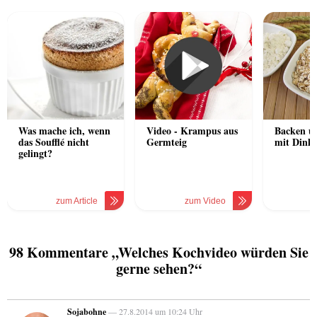
Was mache ich, wenn
Video - Krampus aus
Backen u
das Soufflé nicht
Germteig
mit Dinke
gelingt?
zum Article
zum Video
z
98 Kommentare „Welches Kochvideo würden Sie
gerne sehen?“
Sojabohne
— 27.8.2014 um 10:24 Uhr