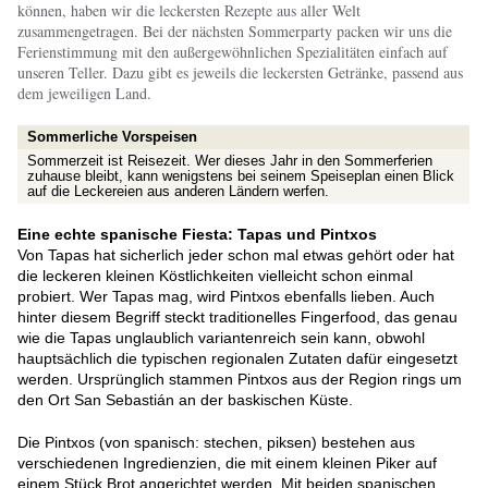
können, haben wir die leckersten Rezepte aus aller Welt
zusammengetragen. Bei der nächsten Sommerparty packen wir uns die
Ferienstimmung mit den außergewöhnlichen Spezialitäten einfach auf
unseren Teller. Dazu gibt es jeweils die leckersten Getränke, passend aus
dem jeweiligen Land.
Sommerliche Vorspeisen
Sommerzeit ist Reisezeit. Wer dieses Jahr in den Sommerferien
zuhause bleibt, kann wenigstens bei seinem Speiseplan einen Blick
auf die Leckereien aus anderen Ländern werfen.
Eine echte spanische Fiesta: Tapas und Pintxos
Von Tapas hat sicherlich jeder schon mal etwas gehört oder hat
die leckeren kleinen Köstlichkeiten vielleicht schon einmal
probiert. Wer Tapas mag, wird Pintxos ebenfalls lieben. Auch
hinter diesem Begriff steckt traditionelles Fingerfood, das genau
wie die Tapas unglaublich variantenreich sein kann, obwohl
hauptsächlich die typischen regionalen Zutaten dafür eingesetzt
werden. Ursprünglich stammen Pintxos aus der Region rings um
den Ort San Sebastián an der baskischen Küste.
Die Pintxos (von spanisch: stechen, piksen) bestehen aus
verschiedenen Ingredienzien, die mit einem kleinen Piker auf
einem Stück Brot angerichtet werden. Mit beiden spanischen