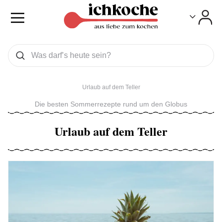
Toggle
Toggle
Was wollen Sie suchen
Suchen
Urlaub auf dem Teller
Die besten Sommerrezepte rund um den Globus
Urlaub auf dem Teller