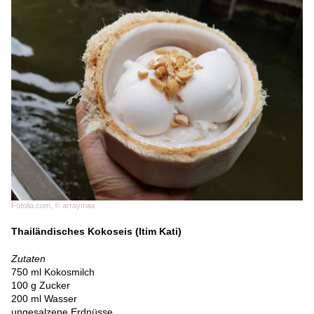
Fotolia.com, © arraymax
Thailändisches Kokoseis (Itim Kati)
Zutaten
750 ml Kokosmilch
100 g Zucker
200 ml Wasser
ungesalzene Erdnüsse