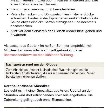
Fleisch verteilen. Etwa 500 ml Wasser angießen und alles
etwa 1 Stunde köcheln lassen.
Fleisch herausnehmen und beiseitestellen.
Petersilie hacken und Dörrzwetschken in kleine Stücke
schneiden. Beides in die Tajine geben und köcheln bis die
Sauce etwas eindickt. Safran hinzugeben und nochmals
abschmecken.
Kurz vor dem Servieren das Fleisch wieder hinzugeben und
erwärmen.
Als passendes Getränk im heißen Sommer empfehlen wir
Minztee. Lauwarm oder noch heiß getrunken hat er
überraschenderweise eine kühlende Wirkung
.
Nachspeisen rund um den Globus
Zum Abschluss unserer kulinarischen Weltreise gibt es die
leckersten Köstlichkeiten, die wir auf unseren bisherigen Reisen
bereits kennenlernen durften.
Der thailändische Klassiker
Los geht es mit einer Spezialität aus Asien. Überall an den
Stränden wird dort erfrischendes Kokoseis angeboten. Die
Zubereitung gelingt auch ohne Eismaschine.