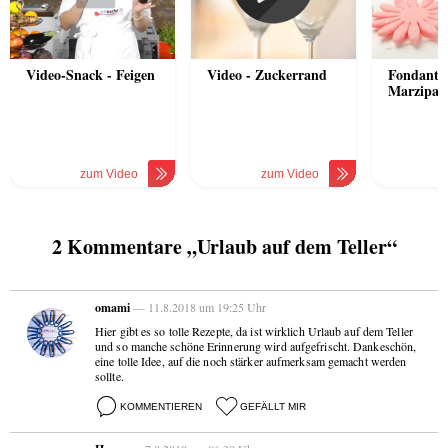
Video-Snack - Feigen
Video - Zuckerrand
Fondant 
Marzipan
zum Video
zum Video
z
2 Kommentare „Urlaub auf dem Teller“
omami
— 11.8.2018 um 19:25 Uhr
Hier gibt es so tolle Rezepte, da ist wirklich Urlaub auf dem Teller
und so manche schöne Erinnerung wird aufgefrischt. Dankeschön,
eine tolle Idee, auf die noch stärker aufmerksam gemacht werden
sollte.
KOMMENTIEREN
GEFÄLLT MIR