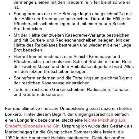
vermengen, einen mit den Kräutern, ein Teil bleibt so wie er
ist.
Springform um die erste Brotlage legen und gleichmäßig mit
der Hälfte der Krenmasse bestreichen. Darauf die Hälfte der
Räucherlachsscheiben legen und mit einer neuen Schicht
Brot bedecken.
Mit der Hälfte der zweiten Käsecreme-Variante bestreichen
und mit Gurken- und Radieschenscheiben belegen. Mit der
Hälfte des Reibekäses bestreuen und wieder mit einer Lage
Brot bedecken.
Hierauf kommt nochmals eine Schicht Krenmasse und
Räucherlachs, nochmals eine Schicht Brot die mit dem Rest
der zweiten Masse und dem Reibekäse abgedeckt wird. Alles
mit den letzten Brotscheiben belegen.
Springform entfernen und die Torte ringsum gleichmäßig mit
der restlichen Käsemasse einstreichen.
Torte mit restlichen Gurkenscheiben, Radieschen, Tomaten
und Kräutern dekorieren.
Für das ultimative finnische Urlaubsfeeling passt dazu ein kühles
Lonkero. Hinter diesem Begriff, der umgangssprachlich einfach
einen Longdrink bezeichnet, steckt eine
leichte Mischung aus
Grapefruitlimonade und Gin
. Ursprünglich wurde das Getränk als
Marketinggag für die Olympischen Sommerspiele kreiert, die
1952 in der Hauptstadt Helsinki stattfanden. Dank der großen