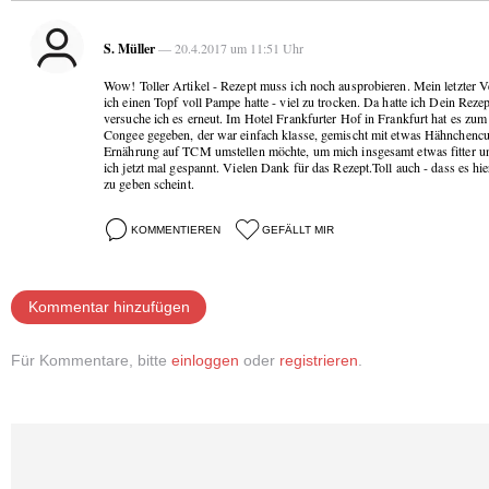
S. Müller
— 20.4.2017 um 11:51 Uhr
Wow! Toller Artikel - Rezept muss ich noch ausprobieren. Mein letzter V
ich einen Topf voll Pampe hatte - viel zu trocken. Da hatte ich Dein Rez
versuche ich es erneut. Im Hotel Frankfurter Hof in Frankfurt hat es zum
Congee gegeben, der war einfach klasse, gemischt mit etwas Hähnchenc
Ernährung auf TCM umstellen möchte, um mich insgesamt etwas fitter un
ich jetzt mal gespannt. Vielen Dank für das Rezept.Toll auch - dass es 
zu geben scheint.
KOMMENTIEREN
GEFÄLLT MIR
Kommentar hinzufügen
Für Kommentare, bitte
einloggen
oder
registrieren
.