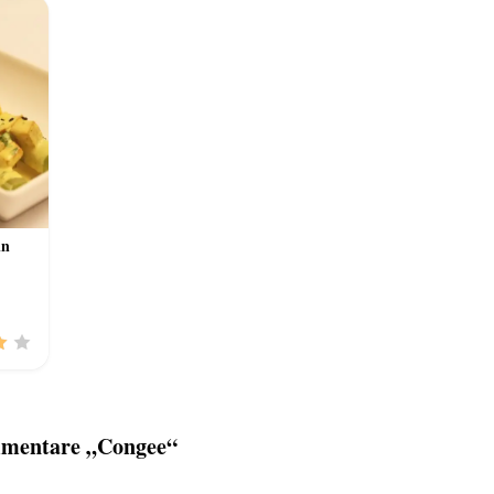
in
mentare „Congee“