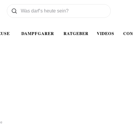
Was wollen Sie suchen
Suchen
EUSE
DAMPFGARER
RATGEBER
VIDEOS
CO
ee