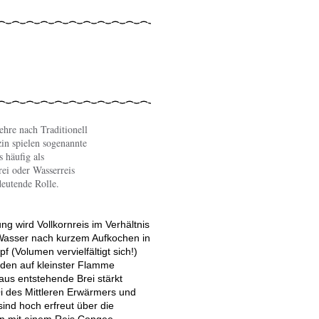
ehre nach Traditionell
in spielen sogenannte
 häufig als
rei oder Wasserreis
deutende Rolle.
ng wird Vollkornreis im Verhältnis
 Wasser nach kurzem Aufkochen in
 (Volumen vervielfältigt sich!)
nden auf kleinster Flamme
aus entstehende Brei stärkt
i des Mittleren Erwärmers und
ind hoch erfreut über die
en mit einem Reis Congee