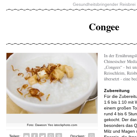
Gesundheitsbringender Reisbrei
Congee
In der Ernährungsl
Chinesischer Mediz
„Congees“ - bei uns
Reisschleim, Reisb
übersetzt - eine be
Zubereitung
Für die Zubereitu
1:6 bis 1:10 mit
einem großen Topf
rund 4 bis 6 Stu
gekocht. Der dar
besonders das Q
Foto: Dawoon Yeo istockphoto.com
Milz und Magen s
Facebook
Twitter
Whatsapp senden
Pin it
Teilen:
Drucken:
Energie, die ihn