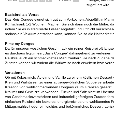
zugeführt wird.
Basisbrei als Vorrat
Das Reis Congee eignet sich gut zum Vorkochen. Abgefüllt in Marm
Kühlschrank 1-2 Wochen. Machen Sie sich dann noch die Mühe, das
indem Sie es in sterilisierte Gläser abgefüllt und luftdicht verschlo
sodass ein Vakuum entstehen kann, können Sie so die Haltbarkeit 
Pimp my Congee
Da für unseren westlichen Geschmack ein reiner Reisbrei oft langwe
es durchaus legitim ein „Basis Congee“ dahingehend zu verfeinern
Reisbrei auch ein schmackhaftes Mahl zaubern. Je nach Zugabe de
Zutaten können wir zudem die Wirkweise noch erweitern bzw. verä
Variationen
Ob mit Kokosmilch, Äpfeln und Vanille zu einem köstlichen Dessert
Kren und Walnüssen zu einer außergewöhnlichen Suppe verarbeitet,
Kreation von wohlschmeckenden Congees kaum Grenzen gesetzt. S
Kräuter und Gewürze verwenden, Zucker und Salz nicht im Überma
von Geschmacksverstärkern und industriell gefertigten Zutaten fer
einfachen Reisbrei ein leckeres, energiereiches und wohltuendes Fr
Mittagsmahlzeit oder ein leichtes und bekömmliches Dessert fabrizi