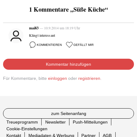
1 Kommentare „Süße Küche“
mai83
— 10.9.2014 um 18:19 Uhr
Klingt interessant
KOMMENTIEREN
GEFÄLLT MIR
Kommentar hinzufügen
Für Kommentare, bitte
einloggen
oder
registrieren
.
zum Seitenanfang
Treueprogramm
Newsletter
Push-Mitteilungen
Cookie-Einstellungen
Kontakt
Mediadaten & Werbung
Partner
AGB