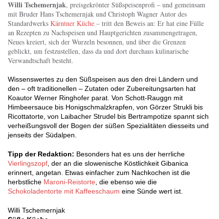
Willi Tschemernjak
, preisgekrönter Süßspeisenprofi – und gemeinsam
mit Bruder Hans Tschemernjak und Christoph Wagner Autor des
Standardwerks
Kärntner Küche
– tritt den Beweis an: Er hat eine Fülle
an Rezepten zu Nachspeisen und Hauptgerichten zusammengetragen,
Neues kreiert, sich der Wurzeln besonnen, und über die Grenzen
geblickt, um festzustellen, dass da und dort durchaus kulinarische
Verwandtschaft besteht.
Wissenswertes zu den Süßspeisen aus den drei Ländern und
den – oft traditionellen – Zutaten oder Zubereitungsarten hat
Koautor Werner Ringhofer parat. Von Schott-Rauggn mit
Himbeersauce bis Honigschmalzkrapfen, von Görzer Strukli bis
Ricottatorte, von Laibacher Strudel bis Bertrampotize spannt sich
verheißungsvoll der Bogen der süßen Spezialitäten diesseits und
jenseits der Südalpen.
Tipp der Redaktion:
Besonders hat es uns der herrliche
Vierlingszopf
, der an die slowenische Köstlichkeit Gibanica
erinnert, angetan. Etwas einfacher zum Nachkochen ist die
herbstliche
Maroni-Reistorte
, die ebenso wie die
Schokoladentorte mit Kaffeeschaum
eine Sünde wert ist.
Willi Tschemernjak