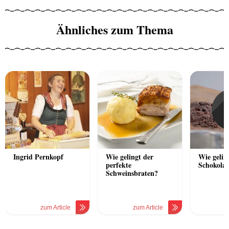
Ähnliches zum Thema
Ingrid Pernkopf
Wie gelingt der
Wie gelin
perfekte
Schokola
Schweinsbraten?
zum Article
zum Article