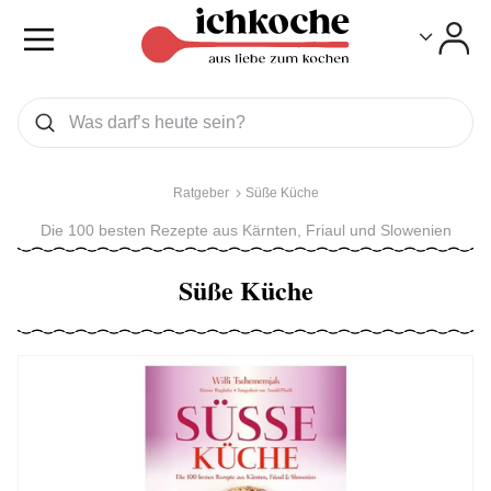
Toggle
Toggle
Was wollen Sie suchen
Suchen
Ratgeber
Süße Küche
Die 100 besten Rezepte aus Kärnten, Friaul und Slowenien
Süße Küche