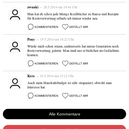
zwunki
— 20.5.2014 um 19:44 Uhr
Man hat eh schon jede Menge Kochbücher zu Hause und Rezepte
für Resteverwertung erfinde ich immer wieder neu.
KOMMENTIEREN
GEFÄLLT MIR
Pony
— 19.5.2014 um 18:22 Uhr
Würde mich schon reizen, andererseits hat meine Generation noch
Resteverwertung gelernt. Man muß nur ei bisßchen im Gedächtnis
kramen.
KOMMENTIEREN
GEFÄLLT MIR
Kyra
— 19.5.2014 um 15:12 Uhr
Auch mein Haushaltsbudget ist sehr strapaziert, obwohl man
Interesse hat.
KOMMENTIEREN
GEFÄLLT MIR
Alle Kommentare