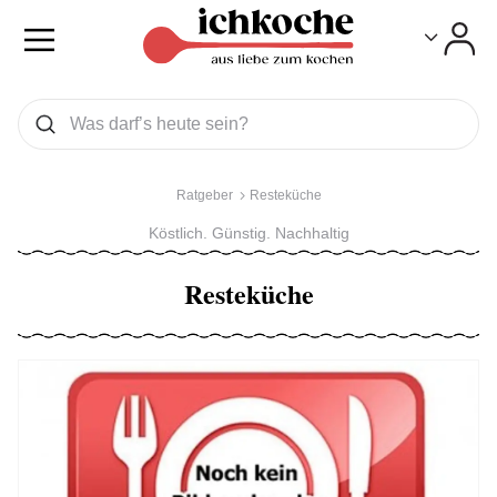
Toggle
Toggle
Was wollen Sie suchen
Suchen
Ratgeber
Resteküche
Köstlich. Günstig. Nachhaltig
Resteküche