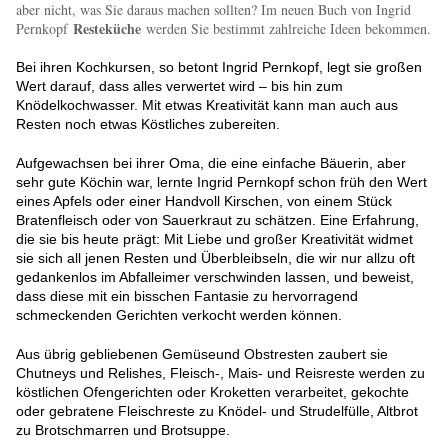
aber nicht, was Sie daraus machen sollten? Im neuen Buch von Ingrid
Resteküche
Pernkopf
werden Sie bestimmt zahlreiche Ideen bekommen.
Bei ihren Kochkursen, so betont Ingrid Pernkopf, legt sie großen
Wert darauf, dass alles verwertet wird – bis hin zum
Knödelkochwasser. Mit etwas Kreativität kann man auch aus
Resten noch etwas Köstliches zubereiten.
Aufgewachsen bei ihrer Oma, die eine einfache Bäuerin, aber
sehr gute Köchin war, lernte Ingrid Pernkopf schon früh den Wert
eines Apfels oder einer Handvoll Kirschen, von einem Stück
Bratenfleisch oder von Sauerkraut zu schätzen. Eine Erfahrung,
die sie bis heute prägt: Mit Liebe und großer Kreativität widmet
sie sich all jenen Resten und Überbleibseln, die wir nur allzu oft
gedankenlos im Abfalleimer verschwinden lassen, und beweist,
dass diese mit ein bisschen Fantasie zu hervorragend
schmeckenden Gerichten verkocht werden können.
Aus übrig gebliebenen Gemüseund Obstresten zaubert sie
Chutneys und Relishes, Fleisch-, Mais- und Reisreste werden zu
köstlichen Ofengerichten oder Kroketten verarbeitet, gekochte
oder gebratene Fleischreste zu Knödel- und Strudelfülle, Altbrot
zu Brotschmarren und Brotsuppe.