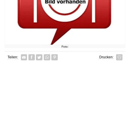
Foto:
Facebook
Twitter
Whatsapp senden
Pin it
Teilen:
Drucken: