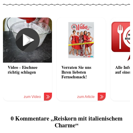
Video - Eischnee
Verraten Sie uns
Alle Info
richtig schlagen
Ihren liebsten
auf einen 
Fernsehsnack!
zum Video
zum Article
z
0 Kommentare „Reiskorn mit italienischem
Charme“