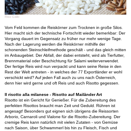
Riso Gallo
Vom Feld kommen die Reiskörner zum Trocknen in große Silos.
Hier macht sich der technische Fortschritt wieder bemerkbar: Der
Vorgang dauert im Gegensatz zu früher nur mehr wenige Tage.
Nach der Lagerung werden die Reiskörner mithilfe der
schonenden Steinschleifmethode geschält - und das gleich mitten
im Anbaugebiet. Der Abfall, der dabei entsteht, wird als Tierfutter,
Brennmaterial oder Beschichtung für Salami weiterverwendet.
Der fertige Reis wird nun verpackt und kann seine Reise in den
Rest der Welt antreten - in welches der 77 Exportländer er wohl
verschickt wird? Auf jeden Fall auch zu uns nach Österreich,
denn hier wird gerne und oft Reis und auch Risotto gegessen.
Il risotto alla milanese - Risotto auf Mailänder Art
Risotto ist ein Gericht für Genießer. Für die Zubereitung des
perfekten Risottos braucht man Zeit und Geduld. Rühren ist
angesagt! Besonders gut eignen sich übrigens die Reissorten
Arborio, Carnaroli und Vialone für die Risotto-Zubereitung. Der
cremige Reis kann natürlich mit vielen Zutaten - von Gemüse
nach Saison, über Schwammerl bis hin zu Fleisch, Fisch und