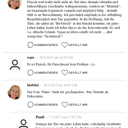
Fleisch wird leider nicht mehr als Teil eines ehemals lebenden und
leidensfähigen Geschöpfes wahrgenommen, sondern als "Material",
im Supermarkt hygienisch verpackt und möglichst billig - deshalb
fehlt es an Wertschätzung. Ich persönlich empfinde in der Abbildung
Respektlosigkeit dem Tier gegenüber. In der Hoffnung, daß die
Tiere, die später als "Biofleisch" in den Handel kommen, ein gutes
Leben hatten, kaufe ich lieber dieses als das konventionelle. Es sind
v.a. ethische Gründe. Vegan zu leben schaffe ich nicht ..., aber
wenigstens "flexitarisch"!
KOMMENTIEREN
GEFÄLLT MIR
ropu
— 20.8.2015 um 10:32 Uhr
Es ist Fleisch, für Fleischesser kein Problem ;-)))
KOMMENTIEREN
GEFÄLLT MIR
biofritzi
— 26.4.2015 um 10:05 Uhr
Das Foto "Paleo" finde ich geschmacklos. Tote Tierteile als
Dekoration.
KOMMENTIEREN
GEFÄLLT MIR
Pandi
— 7.2.2017 um 17:07 Uhr
Solange das Tier ein gutes Leben hatte, vollständig verarbeitet
bzw gegessen wird, seh ich das Problem nicht. Vegan ist auch