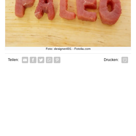
Foto: designer491 - Fotolia.com
Facebook
Twitter
Whatsapp senden
Pin it
Teilen:
Drucken: