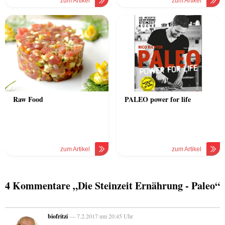
zum Artikel
zum Artikel
Raw Food
PALEO power for life
zum Artikel
zum Artikel
4 Kommentare „Die Steinzeit Ernährung - Paleo“
biofritzi
— 7.2.2017 um 20:45 Uhr