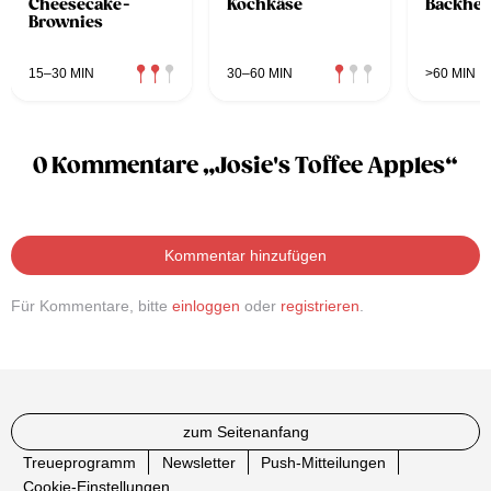
Cheesecake-
Kochkäse
Backhen
Brownies
15–30 MIN
30–60 MIN
>60 MIN
0 Kommentare „Josie's Toffee Apples“
Kommentar hinzufügen
Für Kommentare, bitte
einloggen
oder
registrieren
.
zum Seitenanfang
Treueprogramm
Newsletter
Push-Mitteilungen
Cookie-Einstellungen