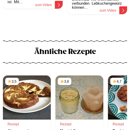
ist. Mit...
verbunden. Lebkuchengewürz
zum Video
können...
zum Video
Ähnliche Rezepte
3,5
3,6
4,7
Rezept
Rezept
Rezept