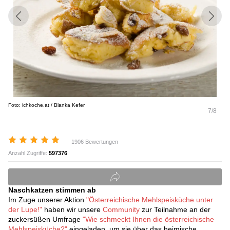
Foto: ichkoche.at / Blanka Kefer
7/8
1906 Bewertungen
Anzahl Zugriffe:
597376
Naschkatzen stimmen ab
Im Zuge unserer Aktion
"Österreichische Mehlspeisküche unter
der Lupe!"
haben wir unsere
Community
zur Teilnahme an der
zuckersüßen Umfrage
"Wie schmeckt Ihnen die österreichische
Mehlspeisküche?"
eingeladen, um sie über das heimische