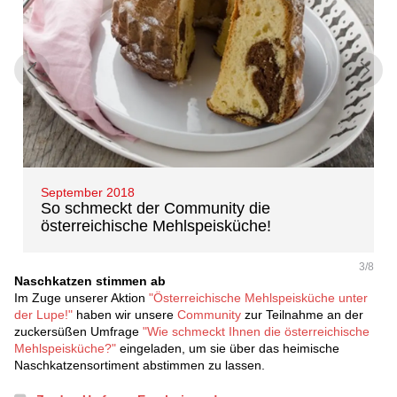
September 2018
So schmeckt der Community die
österreichische Mehlspeisküche!
3/8
Naschkatzen stimmen ab
Im Zuge unserer Aktion
"Österreichische Mehlspeisküche unter
der Lupe!"
haben wir unsere
Community
zur Teilnahme an der
zuckersüßen Umfrage
"Wie schmeckt Ihnen die österreichische
Mehlspeisküche?"
eingeladen, um sie über das heimische
Naschkatzensortiment abstimmen zu lassen.