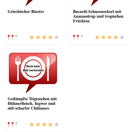
Griechischer Risotto
Bacardi-Schneenockerl mit
Ananassirup und tropischen
Früchten
Gedämpfte Teigtaschen mit
Hühnerfleisch, Ingwer und
süß-scharfer Chilisauce