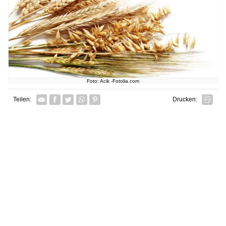
Foto: Acik -Fotolia.com
Facebook
Twitter
Whatsapp senden
Pin it
Teilen:
Drucken: