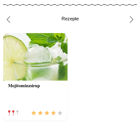
Rezepte
Previous
Nex
Mojitominzsirup