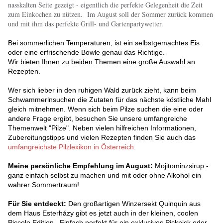
nasskalten Seite gezeigt - eigentlich die perfekte Gelegenheit die Zeit
zum Einkochen zu nützen. Im August soll der Sommer zurück kommen
und mit ihm das perfekte Grill- und Gartenpartywetter.
Bei sommerlichen Temperaturen, ist ein selbstgemachtes Eis
oder eine erfrischende Bowle genau das Richtige.
Wir bieten Ihnen zu beiden Themen eine große Auswahl an
Rezepten.
Wer sich lieber in den ruhigen Wald zurück zieht, kann beim
Schwammerlnsuchen die Zutaten für das nächste köstliche Mahl
gleich mitnehmen. Wenn sich beim Pilze suchen die eine oder
andere Frage ergibt, besuchen Sie unsere umfangreiche
Themenwelt "Pilze". Neben vielen hilfreichen Informationen,
Zubereitungstipps und vielen Rezepten finden Sie auch das
umfangreichste Pilzlexikon in Österreich
.
Meine persönliche Empfehlung im August:
Mojitominzsirup -
ganz einfach selbst zu machen und mit oder ohne Alkohol ein
wahrer Sommertraum!
Für Sie entdeckt:
Den großartigen Winzersekt Quinquin aus
dem Haus Esterházy gibt es jetzt auch in der kleinen, coolen
Piccolo Edition. Einfach perfekt für ein exklusives Picknick oder