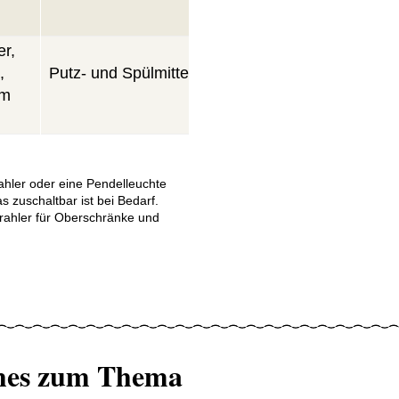
er,
,
Putz- und Spülmittel
Abflussreiniger
mm
rahler oder eine Pendelleuchte
as zuschaltbar ist bei Bedarf.
rahler für Oberschränke und
hes zum Thema