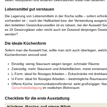
Lebensmittel gut verstauen
Die Lagerung von Lebensmitteln in der Küche sollte – sofern erfor
vorhanden ist – nach der Haltbarkeit bzw. der Verwendung ausgeric
den beliebten Gewürzkarussellen ist es ratsam, bei der Auswahl Sor
es 16 Gewürzgläser oder reicht auch ein Dutzend derjenigen Gewürz
werden?
Die ideale Küchenform
Sofern man die Auswahl hat, sollte man sich auch überlegen, welc
Küchenformen sinnvoll sind:
Einzeilig: wenig Stauraum wegen langer, schmaler Räume
Zweizeilig: mehr Stauraum und Arbeitsflächen, meist voneina
L-Form: ideal für flüssiges Arbeiten – Eckschränke mit drehba
U-Form: ideal für flüssiges Arbeiten – bestmögliche Raumausnu
Offene Küche: kommunikationsfördernd, wirkt großzügiger. Nac
Geruchsbelästigung
im restlichen Wohnraum
Checkliste für die erste Ausstattung
Küchen–Basics auf einen Blick