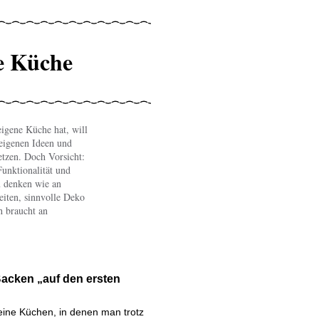
te Küche
eigene Küche hat, will
 eigenen Ideen und
tzen. Doch Vorsicht:
Funktionalität und
u denken wie an
iten, sinnvolle Deko
h braucht an
acken „auf den ersten
eine Küchen, in denen man trotz