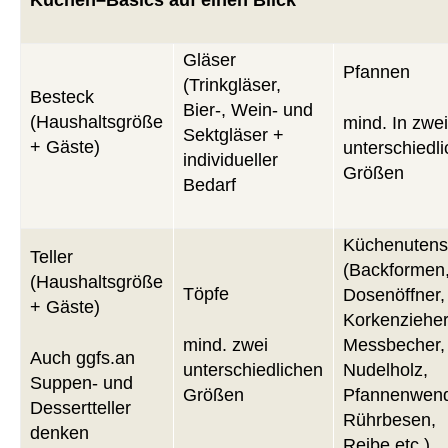
Gläser
Pfannen
(Trinkgläser,
Besteck
Bier-, Wein- und
(Haushaltsgröße
mind. In zwe
Sektgläser +
+ Gäste)
unterschiedl
individueller
Größen
Bedarf
Küchenutensi
Teller
(Backformen
(Haushaltsgröße
Töpfe
Dosenöffner,
+ Gäste)
Korkenzieher
mind. zwei
Messbecher,
Auch ggfs.an
unterschiedlichen
Nudelholz,
Suppen- und
Größen
Pfannenwend
Dessertteller
Rührbesen,
denken
Reibe etc.)