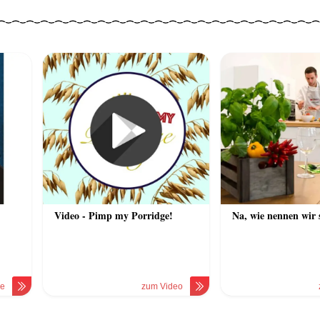
Video - Pimp my Porridge!
Na, wie nennen wir 
le
zum Video