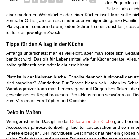
der Enge alles au
Platz ist also ni
einer modernen Wohnküche oder einer Kücheninsel. Man sollte nich
zentraler Ort ist, an dem sich mehr oder weniger die ganze Familie 
Platzsparen, sondern darum, jeden Schrank so einzurichten, dass 
ist für den jeweiligen Zweck.
Tipps für den Alltag in der Küche
Anfangs unterschätzt man es vielleicht, aber man sollte sich Geda
benötigt wird: Das gilt für Lebensmittel wie für Küchengeräte. Alle
sollte griffbereit sein oder leicht erreichbar.
Platz ist in der kleinsten Küche. Er sollte dennoch funktionell genut
sind stapelbar? Wunderbar. Für Tassen bieten sich Haken im Schr
Wandorganizer kann man hervorragend mit Dingen bestücken, die m
geschlossenes Regal brauchen. Profi-Hausfrauen schwören auf Dec
zum Verstauen von Töpfen und Geschirr.
Deko in Maßen
Weniger ist mehr. Das gilt in der
Dekoration der Küche
ganz besond
Accessoires jahreszeitenbedingt leichter austauschen und so imme
Effekte erzeugen. Der individuelle Geschmack hat hier ein großes 
vielen Teddybären und anderen Dekorationen sollte man absehen.