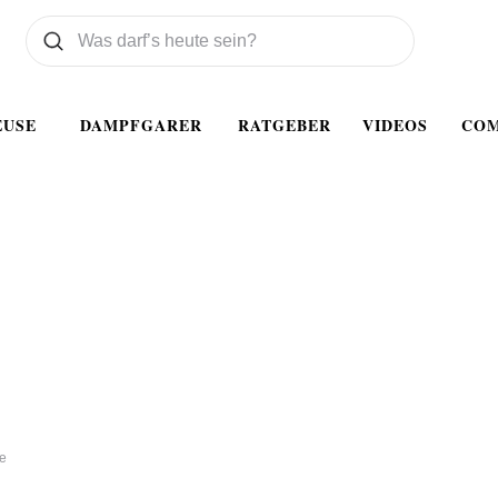
Was wollen Sie suchen
Suchen
EUSE
DAMPFGARER
RATGEBER
VIDEOS
CO
he