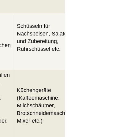
Schüsseln für
Tassen für Tee
Nachspeisen, Salate
und/oder Kaffee
i
und Zubereitung,
(geschirrspülgeeignet)
ichen
Rührschüssel etc.
lien
,
Aufbewahrung für
Küchengeräte
Teigwaren, Reis etc.
,
(Kaffeemaschine,
wie beispielsweise
Milchschäumer,
Glasdosen,
Brotschneidemaschine,
Tupperware-Boxen,
er,
Mixer etc.)
Gefrierbeutel,
Brotkorb/Brotsack