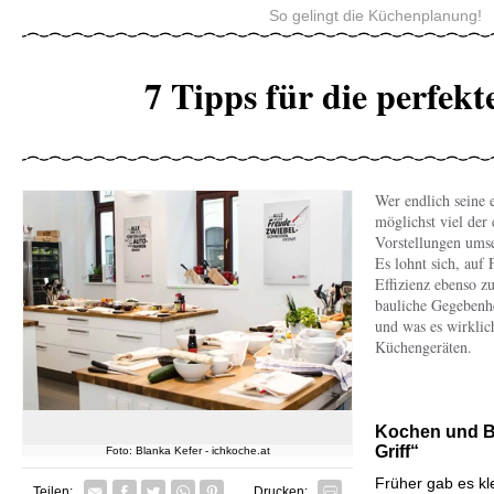
So gelingt die Küchenplanung!
7 Tipps für die perfek
Wer endlich seine 
möglichst viel der
Vorstellungen umse
Es lohnt sich, auf 
Effizienz ebenso z
bauliche Gegebenhe
und was es wirklic
Küchengeräten.
Kochen und B
Griff“
Foto: Blanka Kefer - ichkoche.at
Früher gab es kl
Facebook
Twitter
Whatsapp senden
Pin it
Teilen:
Drucken: