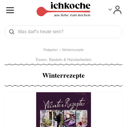
Toggle
Toggle
Was wollen Sie suchen
Suchen
Ratgeber
Winterrezepte
Essen, Basteln & Handarbeiten
Winterrezepte