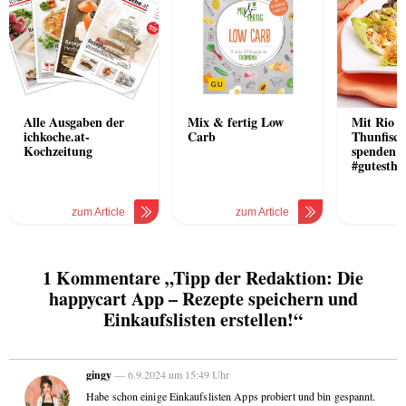
Alle Ausgaben der
Mix & fertig Low
Mit Rio 
ichkoche.at-
Carb
Thunfisch
Kochzeitung
spenden 
#gutesthu
zum Article
zum Article
1 Kommentare „Tipp der Redaktion: Die
happycart App – Rezepte speichern und
Einkaufslisten erstellen!“
gingy
— 6.9.2024 um 15:49 Uhr
Habe schon einige Einkaufslisten Apps probiert und bin gespannt.