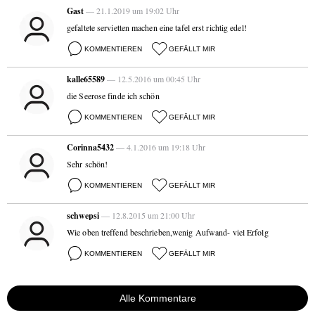
Gast
— 21.1.2019 um 19:02 Uhr
gefaltete servietten machen eine tafel erst richtig edel!
KOMMENTIEREN
GEFÄLLT MIR
kalle65589
— 12.5.2016 um 00:45 Uhr
die Seerose finde ich schön
KOMMENTIEREN
GEFÄLLT MIR
Corinna5432
— 4.1.2016 um 19:18 Uhr
Sehr schön!
KOMMENTIEREN
GEFÄLLT MIR
schwepsi
— 12.8.2015 um 21:00 Uhr
Wie oben treffend beschrieben,wenig Aufwand- viel Erfolg
KOMMENTIEREN
GEFÄLLT MIR
Alle Kommentare