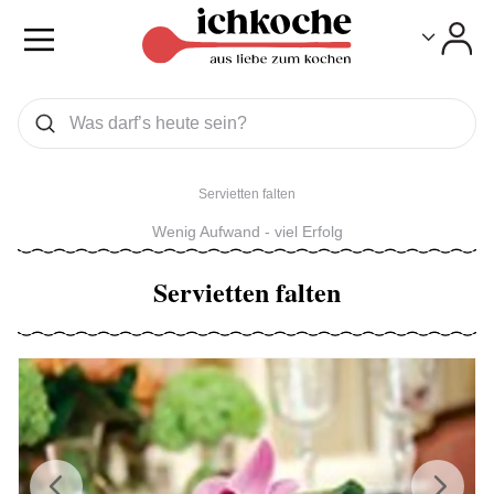
Toggle
Toggle
Was wollen Sie suchen
Suchen
Servietten falten
Wenig Aufwand - viel Erfolg
Servietten falten
Previous
Next