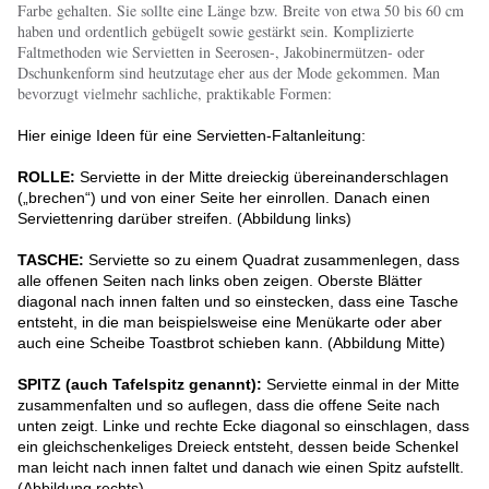
Farbe gehalten. Sie sollte eine Länge bzw. Breite von etwa 50 bis 60 cm
haben und ordentlich gebügelt sowie gestärkt sein. Komplizierte
Faltmethoden wie Servietten in Seerosen-, Jakobinermützen- oder
Dschunkenform sind heutzutage eher aus der Mode gekommen. Man
bevorzugt vielmehr sachliche, praktikable Formen:
Hier einige Ideen für eine Servietten-Faltanleitung:
ROLLE:
Serviette in der Mitte dreieckig übereinanderschlagen
(„brechen“) und von einer Seite her einrollen. Danach einen
Serviettenring darüber streifen. (Abbildung links)
TASCHE:
Serviette so zu einem Quadrat zusammenlegen, dass
alle offenen Seiten nach links oben zeigen. Oberste Blätter
diagonal nach innen falten und so einstecken, dass eine Tasche
entsteht, in die man beispielsweise eine Menükarte oder aber
auch eine Scheibe Toastbrot schieben kann. (Abbildung Mitte)
SPITZ (auch Tafelspitz genannt):
Serviette einmal in der Mitte
zusammenfalten und so auflegen, dass die offene Seite nach
unten zeigt. Linke und rechte Ecke diagonal so einschlagen, dass
ein gleichschenkeliges Dreieck entsteht, dessen beide Schenkel
man leicht nach innen faltet und danach wie einen Spitz aufstellt.
(Abbildung rechts)