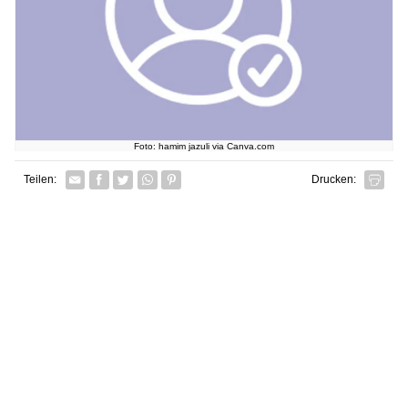
Foto: hamim jazuli via Canva.com
Facebook
Twitter
Whatsapp senden
Pin it
Teilen:
Drucken: