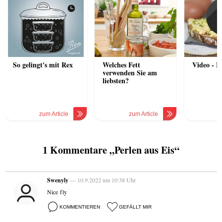
So gelingt's mit Rex
Welches Fett
Video - E
verwenden Sie am
liebsten?
zum Article
zum Article
1 Kommentare „Perlen aus Eis“
Swenyly
— 10.9.2022 um 10:38 Uhr
Nice fly
KOMMENTIEREN
GEFÄLLT MIR