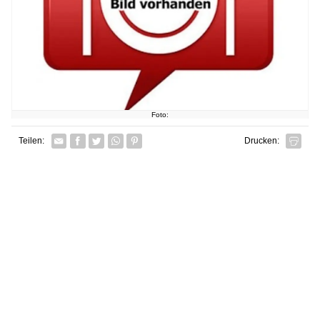
Foto:
Facebook
Twitter
Whatsapp senden
Pin it
Teilen:
Drucken: