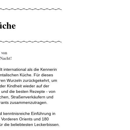
üche
 von
 Nacht!
t international als die Kennerin
entalischen Küche. Für dieses
ihren Wurzeln zurückgekehrt, um
er Kindheit wieder auf der
 und die besten Rezepte - von
chen, Straßenverkäufern und
rants zusammenzutragen.
nd kenntnisreiche Einführung in
s Vorderen Orients und 180
ür die beliebtesten Leckerbissen.