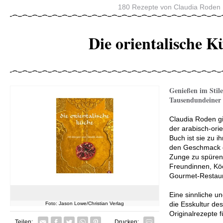
180 Rezepte von Claudia Roden
Die orientalische K
Genießen im Stile
Tausendundeiner
Claudia Roden gil
der arabisch-ori
Buch ist sie zu 
den Geschmack d
Zunge zu spüren
Freundinnen, Kö
Gourmet-Restau
Eine sinnliche u
die Esskultur de
Foto: Jason Lowe/Christian Verlag
Originalrezepte f
Facebook
Twitter
Whatsapp senden
Pin it
Teilen:
Drucken: