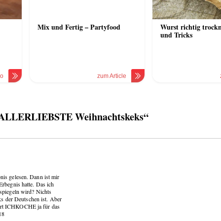
Mix und Fertig – Partyfood
Wurst richtig trock
und Tricks
eo
zum Article
 ALLERLIEBSTE Weihnachtskeks“
is gelesen. Dann ist mir
rbegnis hatte. Das ich
spiegeln wird? Nichts
ks der Deutschen ist. Aber
ändert ICHKOCHE ja für das
18