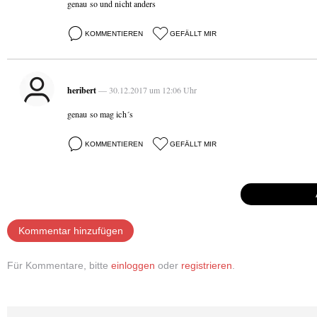
genau so und nicht anders
KOMMENTIEREN
GEFÄLLT MIR
heribert
— 30.12.2017 um 12:06 Uhr
genau so mag ich´s
KOMMENTIEREN
GEFÄLLT MIR
Kommentar hinzufügen
Für Kommentare, bitte
einloggen
oder
registrieren
.