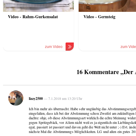
Video - Rahm-Gurkensalat
Video - Germteig
zum Video
zum Vid
16 Kommentare „Der
lizzy2500
— 7.1.2018 um 13:20 Uhr
Ich bin mehr als überrascht. Habe sehr ungläubig das Abstimmungsergebn
eingefallen, dass ich bei der Abstimmung schon Zweifel am zukünftigen E
dachte: ohje, ob diese Abstimmungsart wirklich die echte Meinung wider
gegen Spritzgebäck, vor Allem nicht weil es ja eigentlich ein Lieblingske
egal, passiert ist passiert und davon geht die Welt nicht unter ;-) Evt. 
nächste Mal die Abstimmungs Möglichkeiten. LG und allen ein gutes 20