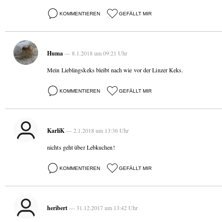
KOMMENTIEREN
GEFÄLLT MIR
Huma
— 8.1.2018 um 09:21 Uhr
Mein Lieblingskeks bleibt nach wie vor der Linzer Keks.
KOMMENTIEREN
GEFÄLLT MIR
KarliK
— 2.1.2018 um 13:36 Uhr
nichts geht über Lebkuchen!
KOMMENTIEREN
GEFÄLLT MIR
heribert
— 31.12.2017 um 13:42 Uhr