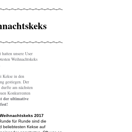
nachtskeks
 hatten unsere User
ebtesten Weihnachtskeks
.
i Kekse in den
ng gestiegen. Der
 durfte am nächsten
euen Konkurrenten
ht der ultimative
est!
e Weihnachtskeks 2017
Runde für Runde sind die
 beliebtesten Kekse auf