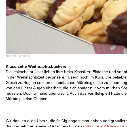
Norbert Tutschek
Klassische Weihnachtsbäckerei
Die ichkoche.at-User lieben ihre Keks-Klassiker. Einfache und vor a
in der Weihnachtszeit bei unseren Usern hoch im Kurs. Die beliebt
Gleich zu Beginn setzten die einfachen Mürbteigkekse zu einem t
von den Linzer Augen überholt, die sich später nur vom mürben S
mussten. Doch wir sind überrascht: Auch das Vanillekipferl hatte d
Mürbteig keine Chance.
Wir danken allen Usern, die fleißig abgestimmt haben und gratulie
drei Teilnehmer je einen Gutschein für den
ichkoche.at-Onlineshop