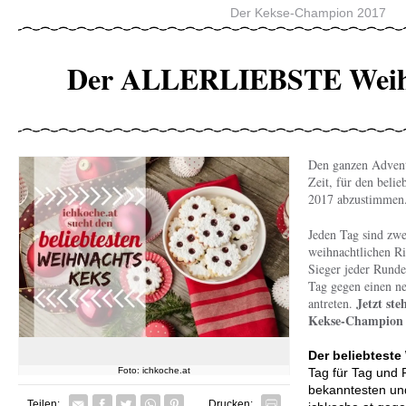
Der Kekse-Champion 2017
Der ALLERLIEBSTE Weih
Den ganzen Advent
Zeit, für den beli
2017 abzustimmen
Jeden Tag sind zwe
weihnachtlichen Ri
Sieger jeder Runde
Tag gegen einen n
Jetzt ste
antreten.
Kekse-Champion f
Der beliebtest
Tag für Tag und 
Foto: ichkoche.at
bekanntesten und
Facebook
Twitter
Whatsapp senden
Pin it
Teilen:
Drucken: