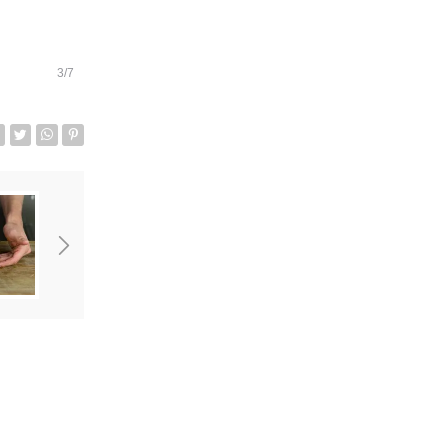
3/7
acebook
Twitter
Whatsapp senden
Pin it