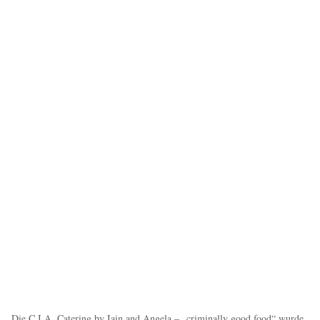
Die C.I.A. Catering by Iain and Angela – „criminally good food“ wurde