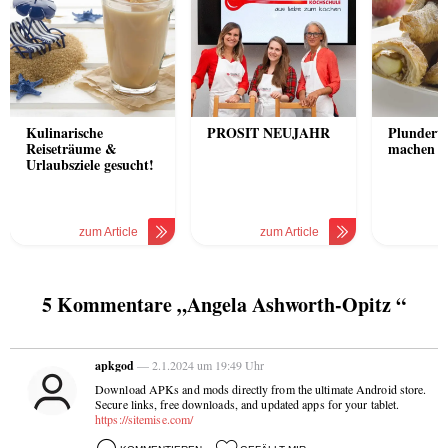
Kulinarische
PROSIT NEUJAHR
Plunderte
Reiseträume &
machen
Urlaubsziele gesucht!
zum Article
zum Article
z
5 Kommentare „Angela Ashworth-Opitz “
apkgod
— 2.1.2024 um 19:49 Uhr
Download APKs and mods directly from the ultimate Android store.
Secure links, free downloads, and updated apps for your tablet.
https://sitemise.com/