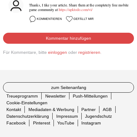
Thanks, I like your article. Share them at the completely free mobile
game community at
https://apktodo.com/vi/
KOMMENTIEREN
GEFÄLLT MIR
Kommentar hinzufügen
Für Kommentare, bitte
einloggen
oder
registrieren
.
zum Seitenanfang
Treueprogramm
Newsletter
Push-Mitteilungen
Cookie-Einstellungen
Kontakt
Mediadaten & Werbung
Partner
AGB
Datenschutzerklärung
Impressum
Jugendschutz
Facebook
Pinterest
YouTube
Instagram