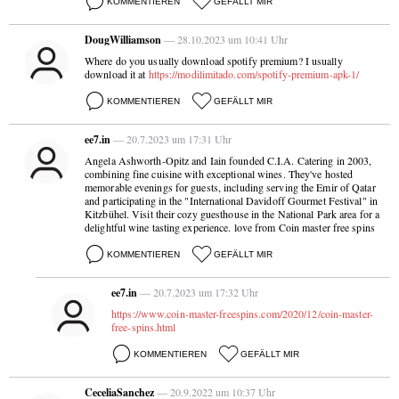
KOMMENTIEREN
GEFÄLLT MIR
DougWilliamson
— 28.10.2023 um 10:41 Uhr
Where do you usually download spotify premium? I usually
download it at
https://modilimitado.com/spotify-premium-apk-1/
KOMMENTIEREN
GEFÄLLT MIR
ee7.in
— 20.7.2023 um 17:31 Uhr
Angela Ashworth-Opitz and Iain founded C.I.A. Catering in 2003,
combining fine cuisine with exceptional wines. They've hosted
memorable evenings for guests, including serving the Emir of Qatar
and participating in the "International Davidoff Gourmet Festival" in
Kitzbühel. Visit their cozy guesthouse in the National Park area for a
delightful wine tasting experience. love from Coin master free spins
KOMMENTIEREN
GEFÄLLT MIR
ee7.in
— 20.7.2023 um 17:32 Uhr
https://www.coin-master-freespins.com/2020/12/coin-master-
free-spins.html
KOMMENTIEREN
GEFÄLLT MIR
CeceliaSanchez
— 20.9.2022 um 10:37 Uhr