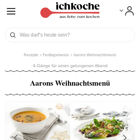
Toggle
Toggle
Was wollen Sie suchen
Suchen
Rezepte
Festtagsmenüs
Aarons Weihnachtsmenü
4-Gänge für einen gelungenen Abend
Aarons Weihnachtsmenü
Previous
Next