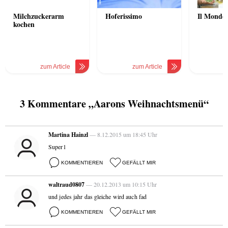
Milchzuckerarm
Hoferissimo
Il Mondo 
kochen
zum Article
zum Article
z
3 Kommentare „Aarons Weihnachtsmenü“
Martina Hainzl
— 8.12.2015 um 18:45 Uhr
Super1
KOMMENTIEREN
GEFÄLLT MIR
waltraud0807
— 20.12.2013 um 10:15 Uhr
und jedes jahr das gleiche wird auch fad
KOMMENTIEREN
GEFÄLLT MIR