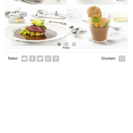
Foto:
Facebook
Twitter
Whatsapp senden
Pin it
Teilen:
Drucken: