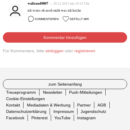
waltraud0807
— 20.12.2013 um 10:15 Uhr
ich weiss eh noch nicht was ich koche
KOMMENTIEREN
GEFÄLLT MIR
Kommentar hinzufügen
Für Kommentare, bitte
einloggen
oder
registrieren
.
zum Seitenanfang
Treueprogramm
Newsletter
Push-Mitteilungen
Cookie-Einstellungen
Kontakt
Mediadaten & Werbung
Partner
AGB
Datenschutzerklärung
Impressum
Jugendschutz
Facebook
Pinterest
YouTube
Instagram