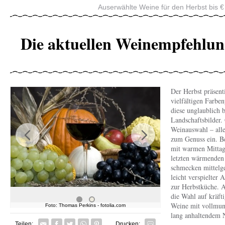
Auserwählte Weine für den Herbst bis €
Die aktuellen Weinempfehlun
Der Herbst präsentie
vielfältigen Farbe
diese unglaublich 
Landschaftsbilder.
Weinauswahl – all
zum Genuss ein. 
Previous
Next
mit warmen Mittag
letzten wärmenden
schmecken mittelg
leicht verspielter
zur Herbstküche. A
die Wahl auf kräfti
Weine mit vollmun
Foto: Thomas Perkins - fotolia.com
Foto: Elisabeth Eder
Foto: Thomas
lang anhaltendem 
Facebook
Twitter
Whatsapp senden
Pin it
Teilen:
Drucken: