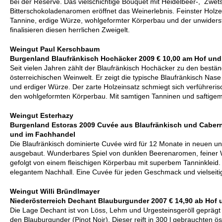
bei der Reserve. Das vielschichtige Bouquet mit Heidelbeer-, Zwets
Bitterschokoladenaromen eröffnet das Weinerlebnis. Feinster Holz
Tannine, erdige Würze, wohlgeformter Körperbau und der unwiders
finalisieren diesen herrlichen Zweigelt.
Weingut Paul Kerschbaum
Burgenland Blaufränkisch Hochäcker 2009 € 10,00 am Hof un
Seit vielen Jahren zählt der Blaufränkisch Hochäcker zu den bestä
österreichischen Weinwelt. Er zeigt die typische Blaufränkisch Nase
und erdiger Würze. Der zarte Holzeinsatz schmiegt sich verführeris
den wohlgeformten Körperbau. Mit samtigen Tanninen und saftigem V
Weingut Esterhazy
Burgenland Estoras 2009 Cuvée aus Blaufränkisch und Cabern
und im Fachhandel
Die Blaufränkisch dominierte Cuvée wird für 12 Monate in neuen u
ausgebaut. Wunderbares Spiel von dunklen Beerenaromen, feiner 
gefolgt von einem fleischigen Körperbau mit superbem Tanninkleid. 
elegantem Nachhall. Eine Cuvée für jeden Geschmack und vielseitig
Weingut Willi Bründlmayer
Niederösterreich Dechant Blauburgunder 2007 € 14,90 ab Hof
Die Lage Dechant ist von Löss, Lehm und Urgesteinsgeröll geprägt 
den Blauburgunder (Pinot Noir). Dieser reift in 300 l gebrauchten 