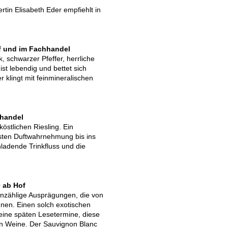
tin Elisabeth Eder empfiehlt in
of und im Fachhandel
, schwarzer Pfeffer, herrliche
ist lebendig und bettet sich
ner klingt mit feinmineralischen
hhandel
köstlichen Riesling. Ein
ersten Duftwahrnehmung bis ins
nladende Trinkfluss und die
0 ab Hof
 unzählige Ausprägungen, die von
nnen. Einen solch exotischen
seine späten Lesetermine, diese
ten Weine. Der Sauvignon Blanc