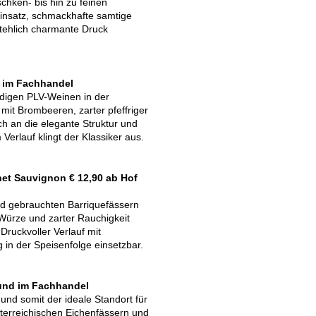
chken- bis hin zu feinen
einsatz, schmackhafte samtige
tehlich charmante Druck
d im Fachhandel
ndigen PLV-Weinen in der
 mit Brombeeren, zarter pfeffriger
ch an die elegante Struktur und
erlauf klingt der Klassiker aus.
et Sauvignon € 12,90 ab Hof
nd gebrauchten Barriquefässern
Würze und zarter Rauchigkeit
Druckvoller Verlauf mit
 in der Speisenfolge einsetzbar.
 und im Fachhandel
und somit der ideale Standort für
österreichischen Eichenfässern und