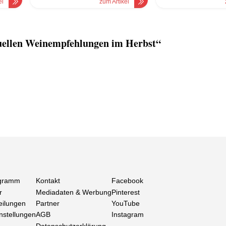
el
zum Artikel
ellen Weinempfehlungen im Herbst“
gramm
Kontakt
Facebook
r
Mediadaten & Werbung
Pinterest
eilungen
Partner
YouTube
nstellungen
AGB
Instagram
Datenschutzerklärung