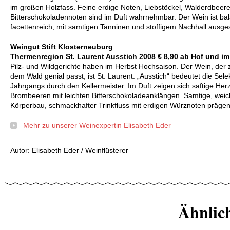
im großen Holzfass. Feine erdige Noten, Liebstöckel, Walderdbeere
Bitterschokoladennoten sind im Duft wahrnehmbar. Der Wein ist bal
facettenreich, mit samtigen Tanninen und stoffigem Nachhall ausges
Weingut Stift Klosterneuburg
Thermenregion St. Laurent Ausstich 2008 € 8,90 ab Hof und i
Pilz- und Wildgerichte haben im Herbst Hochsaison. Der Wein, der z
dem Wald genial passt, ist St. Laurent. „Ausstich“ bedeutet die Sel
Jahrgangs durch den Kellermeister. Im Duft zeigen sich saftige Herz
Brombeeren mit leichten Bitterschokoladeanklängen. Samtige, wei
Körperbau, schmackhafter Trinkfluss mit erdigen Würznoten präge
Mehr zu unserer Weinexpertin Elisabeth Eder
Autor: Elisabeth Eder / Weinflüsterer
Ähnlic