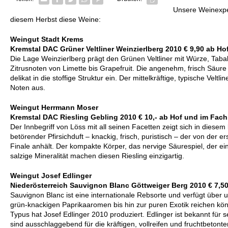
Unsere Weinexper
diesem Herbst diese Weine:
Weingut Stadt Krems
Kremstal DAC Grüner Veltliner Weinzierlberg 2010 € 9,90 ab H
Die Lage Weinzierlberg prägt den Grünen Veltliner mit Würze, Tabak
Zitrusnoten von Limette bis Grapefruit. Die angenehm, frisch Säure 
delikat in die stoffige Struktur ein. Der mittelkräftige, typische Veltli
Noten aus.
Weingut Herrmann Moser
Kremstal DAC Riesling Gebling 2010 € 10,- ab Hof und im Fac
Der Innbegriff von Löss mit all seinen Facetten zeigt sich in diesem 
betörender Pfirsichduft – knackig, frisch, puristisch – der von der 
Finale anhält. Der kompakte Körper, das nervige Säurespiel, der ei
salzige Mineralität machen diesen Riesling einzigartig.
Weingut Josef Edlinger
Niederösterreich Sauvignon Blanc Göttweiger Berg 2010 € 7,5
Sauvignon Blanc ist eine internationale Rebsorte und verfügt über
grün-knackigen Paprikaaromen bis hin zur puren Exotik reichen kö
Typus hat Josef Edlinger 2010 produziert. Edlinger ist bekannt für 
sind ausschlaggebend für die kräftigen, vollreifen und fruchtbeton