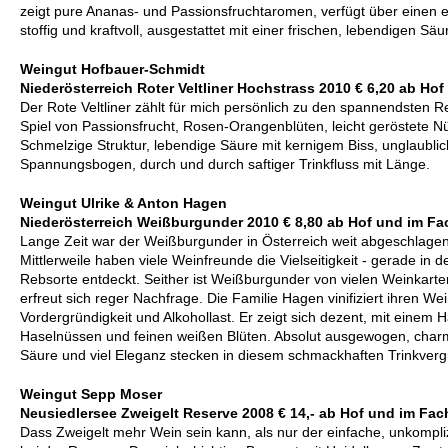
zeigt pure Ananas- und Passionsfruchtaromen, verfügt über einen 
stoffig und kraftvoll, ausgestattet mit einer frischen, lebendigen Sä
Weingut Hofbauer-Schmidt
Niederösterreich Roter Veltliner Hochstrass 2010 € 6,20 ab Hof
Der Rote Veltliner zählt für mich persönlich zu den spannendsten R
Spiel von Passionsfrucht, Rosen-Orangenblüten, leicht geröstete 
Schmelzige Struktur, lebendige Säure mit kernigem Biss, unglaubl
Spannungsbogen, durch und durch saftiger Trinkfluss mit Länge.
Weingut Ulrike & Anton Hagen
Niederösterreich Weißburgunder 2010 € 8,80 ab Hof und im F
Lange Zeit war der Weißburgunder in Österreich weit abgeschlage
Mittlerweile haben viele Weinfreunde die Vielseitigkeit - gerade in 
Rebsorte entdeckt. Seither ist Weißburgunder von vielen Weinkar
erfreut sich reger Nachfrage. Die Familie Hagen vinifiziert ihren W
Vordergründigkeit und Alkohollast. Er zeigt sich dezent, mit einem
Haselnüssen und feinen weißen Blüten. Absolut ausgewogen, charma
Säure und viel Eleganz stecken in diesem schmackhaften Trinkver
Weingut Sepp Moser
Neusiedlersee Zweigelt Reserve 2008 € 14,- ab Hof und im Fa
Dass Zweigelt mehr Wein sein kann, als nur der einfache, unkompliz