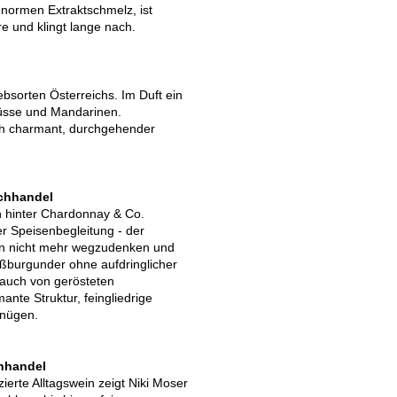
enormen Extraktschmelz, ist
ure und klingt lange nach.
ebsorten Österreichs. Im Duft ein
Nüsse und Mandarinen.
ich charmant, durchgehender
achhandel
n hinter Chardonnay & Co.
der Speisenbegleitung - der
ten nicht mehr wegzudenken und
eißburgunder ohne aufdringlicher
 Hauch von gerösteten
nte Struktur, feingliedrige
gnügen.
chhandel
ierte Alltagswein zeigt Niki Moser