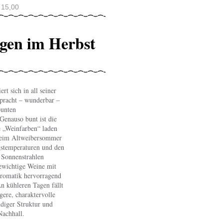
 15,00
gen im Herbst
rt sich in all seiner
npracht – wunderbar –
bunten
 Genauso bunt ist die
e „Weinfarben“ laden
Beim Altweibersommer
stemperaturen und den
 Sonnenstrahlen
ewichtige Weine mit
 Aromatik hervorragend
n kühleren Tagen fällt
gere, charaktervolle
diger Struktur und
 / Weinflüsterer
 Perkins - fotolia.com
Nachhall.