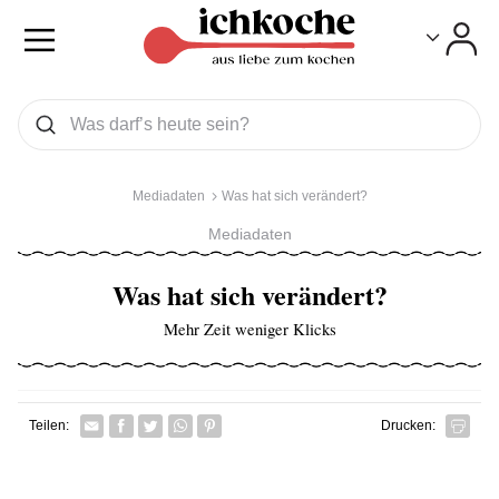
Toggle
Toggle
Was wollen Sie suchen
Suchen
Mediadaten
Was hat sich verändert?
Mediadaten
Was hat sich verändert?
Mehr Zeit weniger Klicks
Facebook
Twitter
Whatsapp senden
Pin it
Teilen:
Drucken: