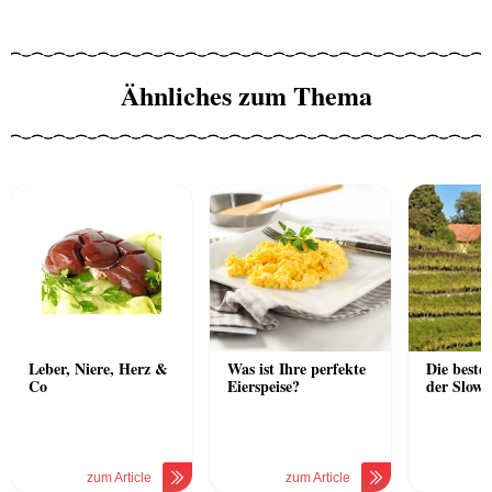
Ähnliches zum Thema
Leber, Niere, Herz &
Was ist Ihre perfekte
Die beste
Co
Eierspeise?
der Slowa
zum Article
zum Article
z