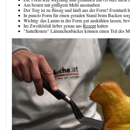
Am besten mit griffigem Mehl ausstauben
Der Teig ist zu flüssig und läuft aus der Form? Eventuell 
In puncto Form für einen geraden Stand beim Backen sor
Wichtig: das Lamm in der Form gut auskühlen lassen, bevo
Im Zweifelsfall lieber genau ans
Rezept
halten
"Sattelfestere" Lämmchenbäcker können einen Teil des M