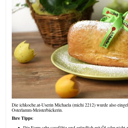
Die ichkoche.at-Userin Michaela (michi 2212) wurde also eingela
Osterlamm-Meisterbäckerin.
Ihre Tipps
:
Die Form sehr sorgfältig und gründlich mit Öl oder nicht zu