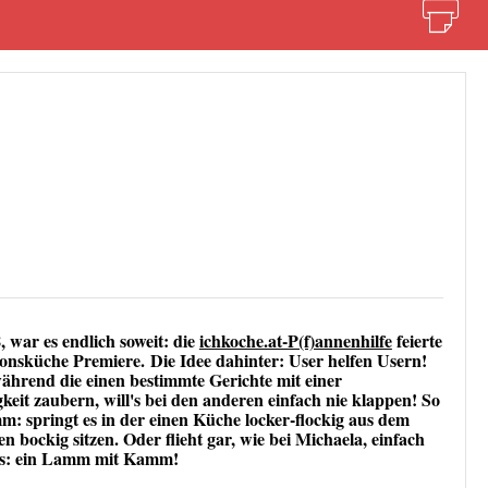
 war es endlich soweit:
die
ichkoche.at-P(f)annenhilfe
feierte
onsküche Premiere.
Die Idee dahinter: User helfen Usern!
während die einen bestimmte Gerichte mit einer
eit zaubern, will's bei den anderen einfach nie klappen! So
mm
: springt es in der einen Küche locker-flockig aus dem
en bockig sitzen. Oder flieht gar, wie bei Michaela, einfach
is: ein Lamm mit Kamm!