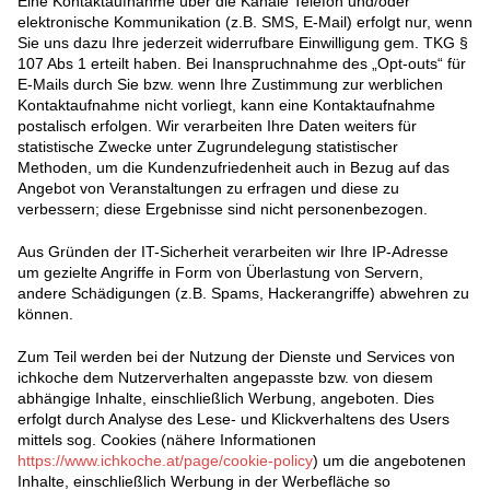
Eine Kontaktaufnahme über die Kanäle Telefon und/oder
elektronische Kommunikation (z.B. SMS, E-Mail) erfolgt nur, wenn
Sie uns dazu Ihre jederzeit widerrufbare Einwilligung gem. TKG §
107 Abs 1 erteilt haben. Bei Inanspruchnahme des „Opt-outs“ für
E-Mails durch Sie bzw. wenn Ihre Zustimmung zur werblichen
Kontaktaufnahme nicht vorliegt, kann eine Kontaktaufnahme
postalisch erfolgen. Wir verarbeiten Ihre Daten weiters für
statistische Zwecke unter Zugrundelegung statistischer
Methoden, um die Kundenzufriedenheit auch in Bezug auf das
Angebot von Veranstaltungen zu erfragen und diese zu
verbessern; diese Ergebnisse sind nicht personenbezogen.
Aus Gründen der IT-Sicherheit verarbeiten wir Ihre IP-Adresse
um gezielte Angriffe in Form von Überlastung von Servern,
andere Schädigungen (z.B. Spams, Hackerangriffe) abwehren zu
können.
Zum Teil werden bei der Nutzung der Dienste und Services von
ichkoche dem Nutzerverhalten angepasste bzw. von diesem
abhängige Inhalte, einschließlich Werbung, angeboten. Dies
erfolgt durch Analyse des Lese- und Klickverhaltens des Users
mittels sog. Cookies (nähere Informationen
https://www.ichkoche.at/page/cookie-policy
) um die angebotenen
Inhalte, einschließlich Werbung in der Werbefläche so