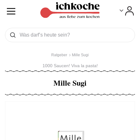
Toggle
Toggle
Was wollen Sie suchen
Suchen
Ratgeber
Mille Sugi
1000 Saucen! Viva la pasta!
Mille Sugi