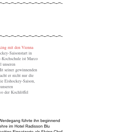
ing mit den Vienna
key-Saisonstart in
t-Kochschule ist Marco
il unseren
it seiner gewinnenden
acht er nicht nur die
die Eishockey-Saison,
 unseren
o der Kochlöffel
Altmann / ichkoche.at
 Hannah Sobol
 Werdegang führte ihn beginnend
ehre im Hotel Radisson Blu
seitige Einsatzorte als Flying Chef