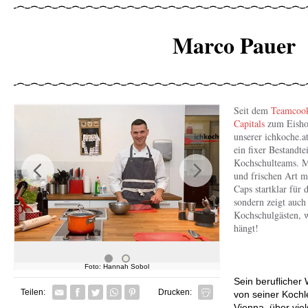
Marco Pauer
Seit dem
Teamcook
Capitals
zum Eishoc
unserer ichkoche.a
ein fixer Bestandte
Kochschulteams. M
und frischen Art m
Previous
Next
Caps startklar für 
sondern zeigt auch
Kochschulgästen, w
hängt!
Foto: Hannah Sobol
Foto: Maria 
Foto:
Sein beruflicher
Facebook
Twitter
Whatsapp senden
Pin it
Teilen:
Drucken:
von seiner Kochl
Vienna, über viel